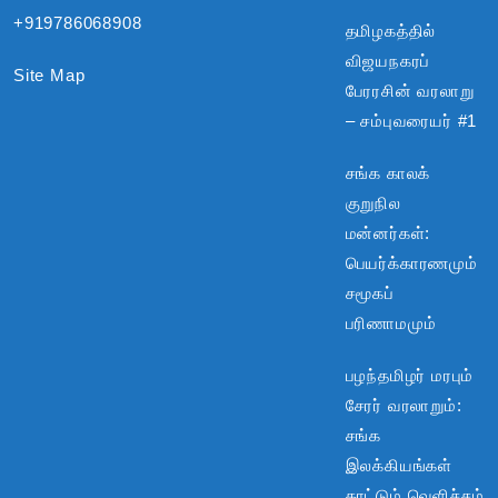
+919786068908
தமிழகத்தில்
விஜயநகரப்
Site Map
பேரரசின் வரலாறு
– சம்புவரையர் #1
சங்க காலக்
குறுநில
மன்னர்கள்:
பெயர்க்காரணமும்
சமூகப்
பரிணாமமும்
பழந்தமிழர் மரபும்
சேரர் வரலாறும்:
சங்க
இலக்கியங்கள்
காட்டும் வெளிச்சம்