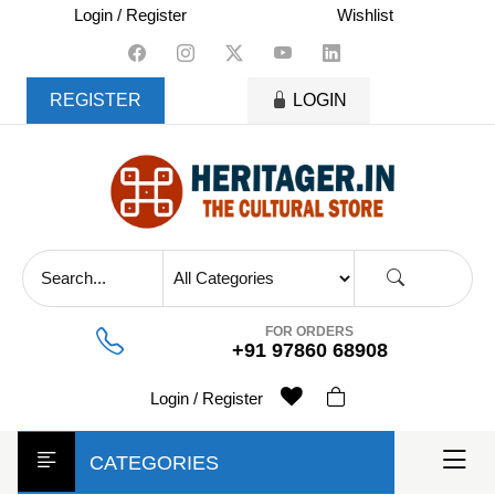
skip
Login / Register
Wishlist
to
content
REGISTER
LOGIN
FOR ORDERS
+91 97860 68908
Login / Register
CATEGORIES