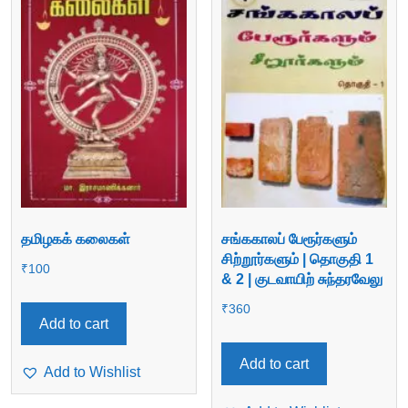
தமிழகக் கலைகள்
சங்ககாலப் பேரூர்களும்
சிற்றூர்களும் | தொகுதி 1
₹
100
& 2 | குடவாயிற் சுந்தரவேலு
₹
360
Add to cart
Add to cart
Add to Wishlist