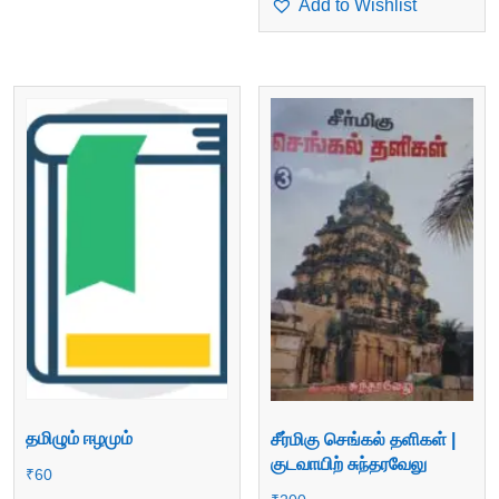
Add to Wishlist
தமிழும் ஈழமும்
சீர்மிகு செங்கல் தளிகள் |
குடவாயிற் சுந்தரவேலு
₹
60