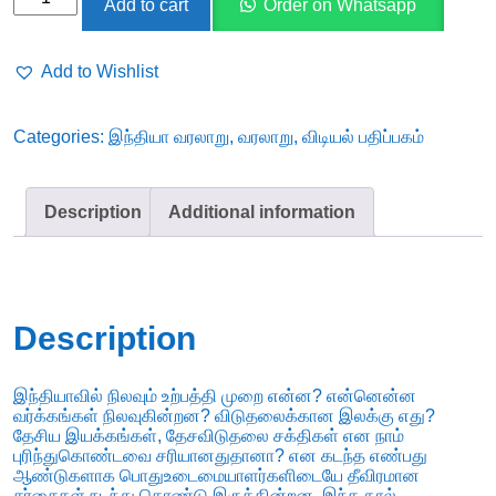
Add to cart
Order on Whatsapp
பிரிட்டிஷ்
ஆட்சியும்
Add to Wishlist
(1919-
1947)
Categories:
இந்தியா வரலாறு
,
வரலாறு
,
விடியல் பதிப்பகம்
-
சுனிதி
குமார்
Description
Additional information
கோஷ்
(ஆசிரியர்),
சிங்கராயர்
(தமிழில்)
Description
quantity
இந்தியாவில் நிலவும் உற்பத்தி முறை என்ன? என்னென்ன
வர்க்கங்கள் நிலவுகின்றன? விடுதலைக்கான இலக்கு எது?
தேசிய இயக்கங்கள், தேசவிடுதலை சக்திகள் என நாம்
புரிந்துகொண்டவை சரியானதுதானா? என கடந்த எண்பது
ஆண்டுகளாக பொதுஉடைமையாளர்களிடையே தீவிரமான
சர்சைகள் நடந்து கொண்டு இருக்கின்றன. இந்த நூல்