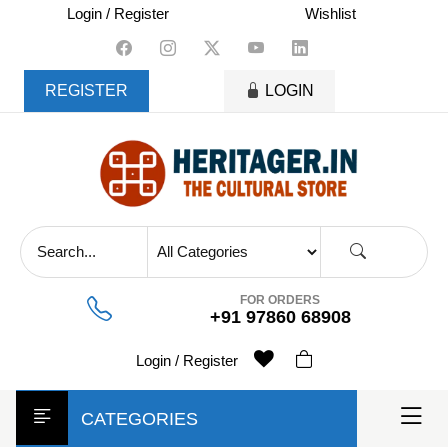
skip
Login / Register
Wishlist
to
content
REGISTER
LOGIN
FOR ORDERS
+91 97860 68908
Login / Register
CATEGORIES