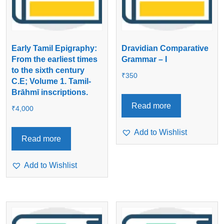
Early Tamil Epigraphy:
Dravidian Comparative
From the earliest times
Grammar – I
to the sixth century
₹
350
C.E; Volume 1. Tamil-
Brāhmī inscriptions.
Read more
₹
4,000
Add to Wishlist
Read more
Add to Wishlist