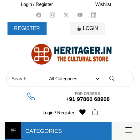
skip
Login / Register
Wishlist
to
content
REGISTER
LOGIN
FOR ORDERS
+91 97860 68908
Login / Register
CATEGORIES