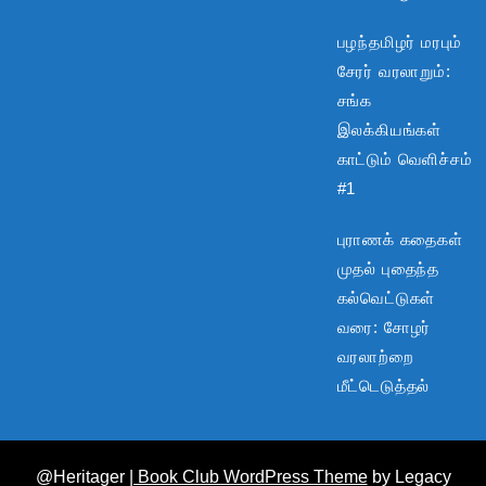
பழந்தமிழர் மரபும்
சேரர் வரலாறும்:
சங்க
இலக்கியங்கள்
காட்டும் வெளிச்சம்
#1
புராணக் கதைகள்
முதல் புதைந்த
கல்வெட்டுகள்
வரை: சோழர்
வரலாற்றை
மீட்டெடுத்தல்
@Heritager
| Book Club WordPress Theme
by Legacy