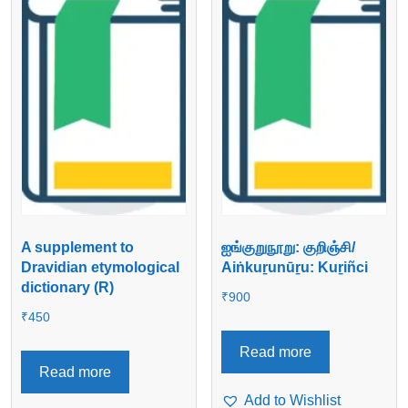
A supplement to
ஐங்குறுநூறு: குறிஞ்சி/
Dravidian etymological
Aiṅkuṟunūṟu: Kuṟiñci
dictionary (R)
₹
900
₹
450
Read more
Read more
Add to Wishlist