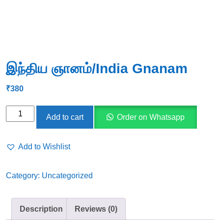
இந்திய ஞானம்/India Gnanam
₹
380
இந்திய
Add to cart
Order on Whatsapp
ஞானம்/India
Gnanam
Add to Wishlist
quantity
Category:
Uncategorized
Description
Reviews (0)