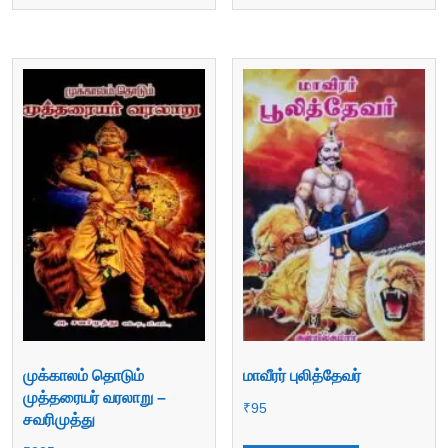
முக்காலம் தொடும்
மாவீரர் புலித்தேவர்
முத்தரையர் வரலாறு –
₹
95
சவரிமுத்து