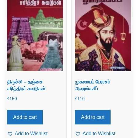
திருச்சி – தஞ்சை
முகலாயப் பேரரசர்
சரித்திரச் சுவடுகள்
அவுரங்கசீப்
₹
150
₹
110
Add to cart
Add to cart
Add to Wishlist
Add to Wishlist