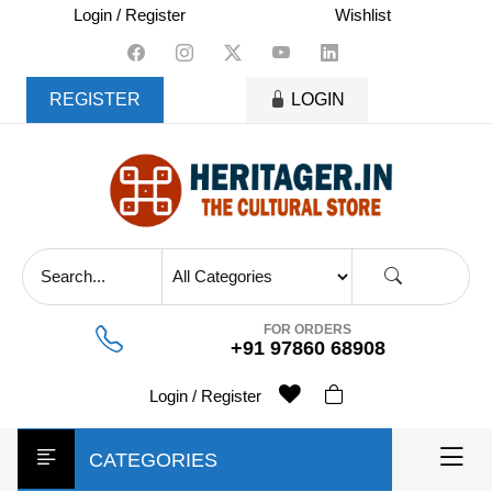
skip
Login / Register
Wishlist
to
content
REGISTER
LOGIN
FOR ORDERS
+91 97860 68908
Login / Register
CATEGORIES