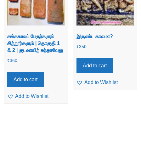
சங்ககாலப் பேரூர்களும்
இருண்ட காலமா?
சிற்றூர்களும் | தொகுதி 1
₹
350
& 2 | குடவாயிற் சுந்தரவேலு
₹
360
Add to cart
Add to cart
Add to Wishlist
Add to Wishlist