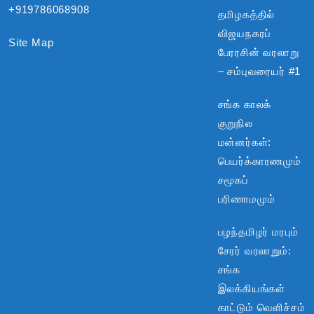
+919786068908
தமிழகத்தில்
விஜயநகரப்
Site Map
பேரரசின் வரலாறு
– சம்புவரையர் #1
சங்க காலக்
குறுநில
மன்னர்கள்:
பெயர்க்காரணமும்
சமூகப்
பரிணாமமும்
பழந்தமிழர் மரபும்
சேரர் வரலாறும்:
சங்க
இலக்கியங்கள்
காட்டும் வெளிச்சம்