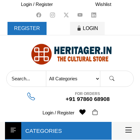
skip
Login / Register
Wishlist
to
content
REGISTER
LOGIN
FOR ORDERS
+91 97860 68908
Login / Register
CATEGORIES