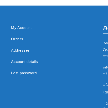
அ
My Account
Orders
மல
தென
Addresses
கா
Account details
தம
Lost password
சம
சங
சம
பழந