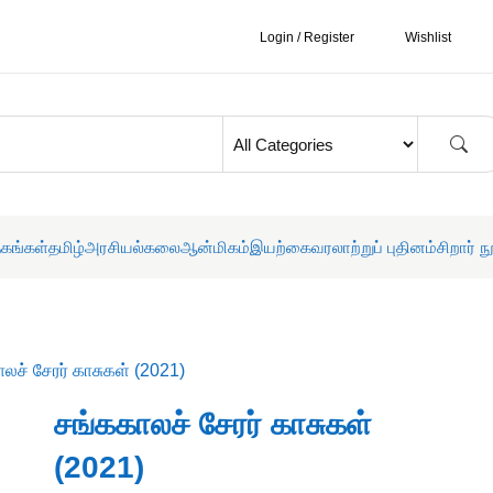
Login / Register
Wishlist
தகங்கள்
தமிழ்
அரசியல்
கலை
ஆன்மிகம்
இயற்கை
வரலாற்றுப் புதினம்
சிறார் ந
லச் சேரர் காசுகள் (2021)
சங்ககாலச் சேரர் காசுகள்
(2021)