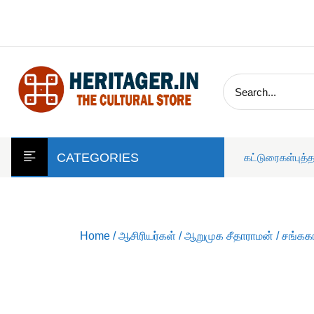
skip
to
content
CATEGORIES
கட்டுரைகள்
புத்
Home
/
ஆசிரியர்கள்
/
ஆறுமுக சீதாராமன்
/ சங்ககா