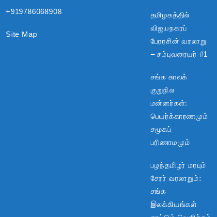
+919786068908
தமிழகத்தில்
விஜயநகரப்
Site Map
பேரரசின் வரலாறு
– சம்புவரையர் #1
சங்க காலக்
குறுநில
மன்னர்கள்:
பெயர்க்காரணமும்
சமூகப்
பரிணாமமும்
பழந்தமிழர் மரபும்
சேரர் வரலாறும்:
சங்க
இலக்கியங்கள்