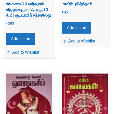
சங்ககாலப் பேரூர்களும்
மாவீரர் புலித்தேவர்
சிற்றூர்களும் | தொகுதி 1
₹
95
& 2 | குடவாயிற் சுந்தரவேலு
₹
360
Add to cart
Add to cart
Add to Wishlist
Add to Wishlist