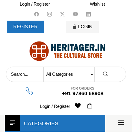
skip
Login / Register
Wishlist
to
content
REGISTER
LOGIN
FOR ORDERS
+91 97860 68908
Login / Register
CATEGORIES