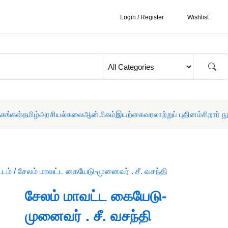
Login / Register
Wishlist
தகங்கள்
தமிழ்
அரசியல்
கலை
ஆன்மிகம்
இயற்கை
வரலாற்றுப் புதினம்
சிறார் ந
்டம்
/ சேலம் மாவட்ட கையேடு-முனைவர் . சீ. வசந்தி
சேலம் மாவட்ட கையேடு-
முனைவர் . சீ. வசந்தி