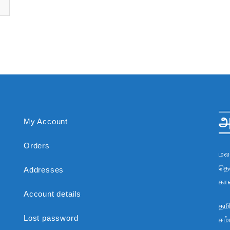
அ
My Account
Orders
மல
தென
Addresses
கா
Account details
தம
Lost password
சம