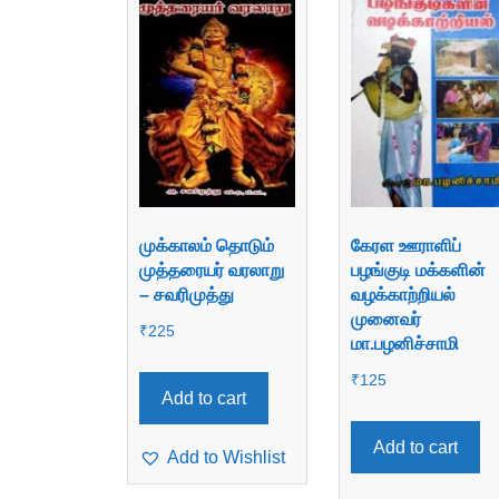
முக்காலம் தொடும்
கேரள ஊராளிப்
முத்தரையர் வரலாறு
பழங்குடி மக்களின்
– சவரிமுத்து
வழக்காற்றியல்
முனைவர்
₹
225
மா.பழனிச்சாமி
₹
125
Add to cart
Add to cart
Add to Wishlist