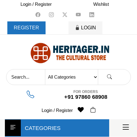
skip
Login / Register
Wishlist
to
content
REGISTER
LOGIN
FOR ORDERS
+91 97860 68908
Login / Register
CATEGORIES