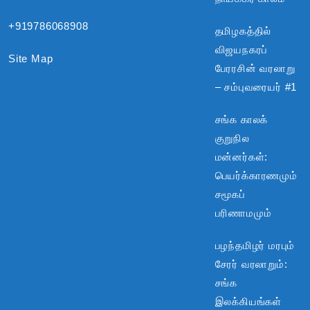
+919786068908
தமிழகத்தில்
விஜயநகரப்
Site Map
பேரரசின் வரலாறு
– சம்புவரையர் #1
சங்க காலக்
குறுநில
மன்னர்கள்:
பெயர்க்காரணமும்
சமூகப்
பரிணாமமும்
பழந்தமிழர் மரபும்
சேரர் வரலாறும்:
சங்க
இலக்கியங்கள்