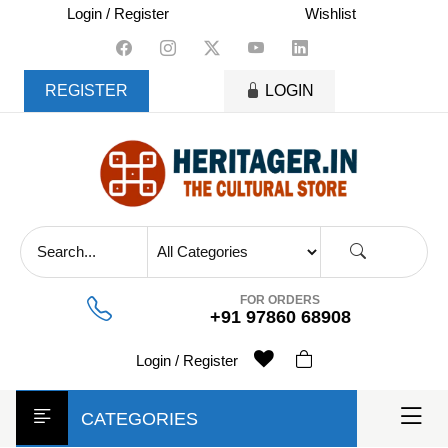
skip
Login / Register
Wishlist
to
content
REGISTER
LOGIN
FOR ORDERS
+91 97860 68908
Login / Register
CATEGORIES