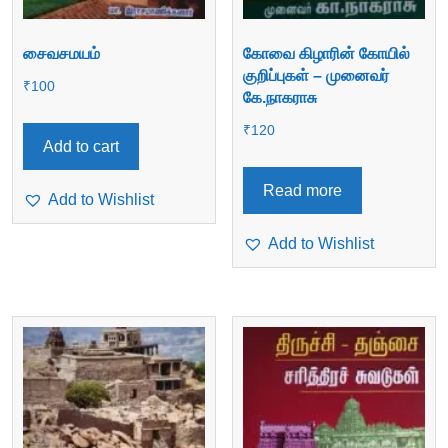
சைவசமயம்
கோவை கிழாரின் கோயில்
குறிப்புகள் – முனைவர்
₹
100
கே.நாகராசு
₹
120
Add to cart
Read more
Add to Wishlist
Add to Wishlist