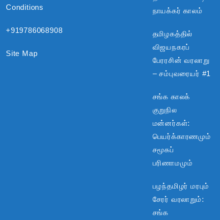
Conditions
நாயக்கர் காலம்
+919786068908
தமிழகத்தில்
விஜயநகரப்
Site Map
பேரரசின் வரலாறு
– சம்புவரையர் #1
சங்க காலக்
குறுநில
மன்னர்கள்:
பெயர்க்காரணமும்
சமூகப்
பரிணாமமும்
பழந்தமிழர் மரபும்
சேரர் வரலாறும்:
சங்க