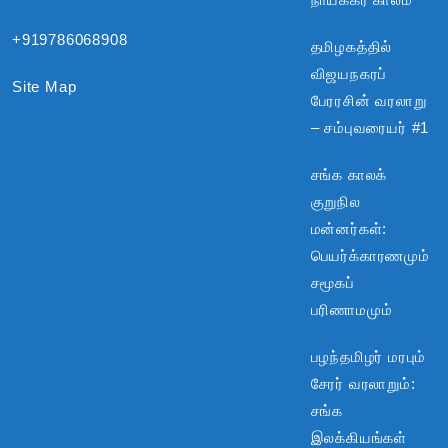
+919786068908
தமிழகத்தில்
விஜயநகரப்
Site Map
பேரரசின் வரலாறு
– சம்புவரையர் #1
சங்க காலக்
குறுநில
மன்னர்கள்:
பெயர்க்காரணமும்
சமூகப்
பரிணாமமும்
பழந்தமிழர் மரபும்
சேரர் வரலாறும்:
சங்க
இலக்கியங்கள்