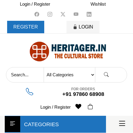
skip
Login / Register
Wishlist
to
content
REGISTER
LOGIN
FOR ORDERS
+91 97860 68908
Login / Register
CATEGORIES