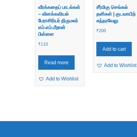
வீரக்கதைப் பாடல்கள்
சீர்மிகு செங்கல்
– விளக்கவியல்
தளிகள் | குடவாயிற்
பேராசிரியர் திருமலர்
சுந்தரவேலு
எம்.எம்.மீறான்
₹
200
பிள்ளை
₹
110
Add to cart
Read more
Add to Wishlist
Add to Wishlist