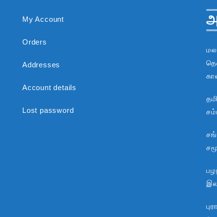
அ
My Account
Orders
மல
தென
Addresses
கா
Account details
தம
Lost password
சம
சங
சம
பழந
இலக
பு