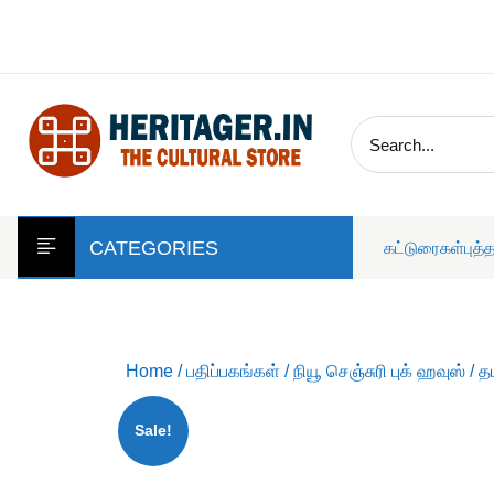
skip
to
content
CATEGORIES
கட்டுரைகள்
புத்
Home
/
பதிப்பகங்கள்
/
நியூ செஞ்சுரி புக் ஹவுஸ்
/ தம
Sale!