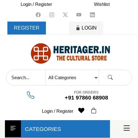
skip
Login / Register
Wishlist
to
content
REGISTER
LOGIN
FOR ORDERS
+91 97860 68908
Login / Register
CATEGORIES