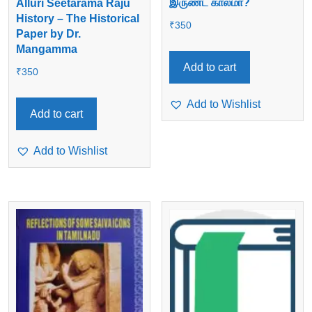
இருண்ட காலமா?
Alluri Seetarama Raju
History – The Historical
₹
350
Paper by Dr.
Mangamma
Add to cart
₹
350
Add to Wishlist
Add to cart
Add to Wishlist