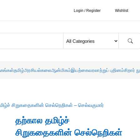
Login / Register
Wishlist
தகங்கள்
தமிழ்
அரசியல்
கலை
ஆன்மிகம்
இயற்கை
வரலாற்றுப் புதினம்
சிறார் ந
மிழ்ச் சிறுகதைகளின் செல்நெறிகள் – செல்வகுமார்
தற்கால தமிழ்ச்
சிறுகதைகளின் செல்நெறிகள்