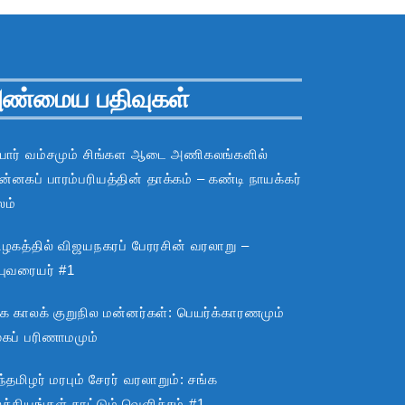
ண்மைய பதிவுகள்
பார் வம்சமும் சிங்கள ஆடை அணிகலங்களில்
்னகப் பாரம்பரியத்தின் தாக்கம் – கண்டி நாயக்கர்
லம்
ிழகத்தில் விஜயநகரப் பேரரசின் வரலாறு –
்புவரையர் #1
்க காலக் குறுநில மன்னர்கள்: பெயர்க்காரணமும்
ூகப் பரிணாமமும்
்தமிழர் மரபும் சேரர் வரலாறும்: சங்க
்கியங்கள் காட்டும் வெளிச்சம் #1