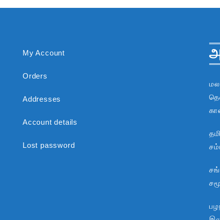
அ
My Account
Orders
மல
தென
Addresses
கா
Account details
தம
Lost password
சம
சங
சம
பழந
இலக