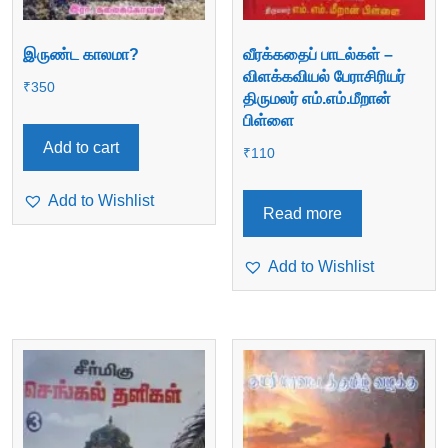
இருண்ட காலமா?
வீரக்கதைப் பாடல்கள் –
விளக்கவியல் பேராசிரியர்
₹
350
திருமலர் எம்.எம்.மீறான்
பிள்ளை
Add to cart
₹
110
Add to Wishlist
Read more
Add to Wishlist