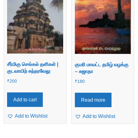
சீர்மிகு செங்கல் தளிகள் |
குமரி மாவட்ட தமிழ் வழக்கு
குடவாயிற் சுந்தரவேலு
– சுஜாதா
₹
200
₹
180
Add to cart
Read more
Add to Wishlist
Add to Wishlist