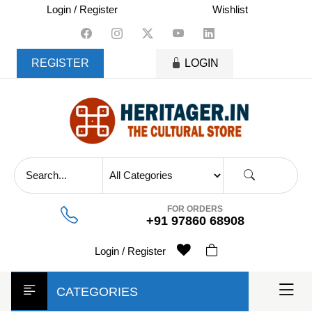
skip
Login / Register
Wishlist
to
content
REGISTER
LOGIN
FOR ORDERS
+91 97860 68908
Login / Register
CATEGORIES