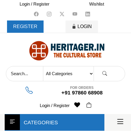
skip
Login / Register
Wishlist
to
content
REGISTER
LOGIN
FOR ORDERS
+91 97860 68908
Login / Register
CATEGORIES