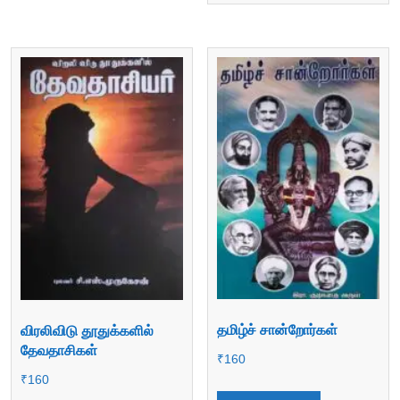
தமிழ்ச் சான்றோர்கள்
விரலிவிடு தூதுக்களில்
தேவதாசிகள்
₹
160
₹
160