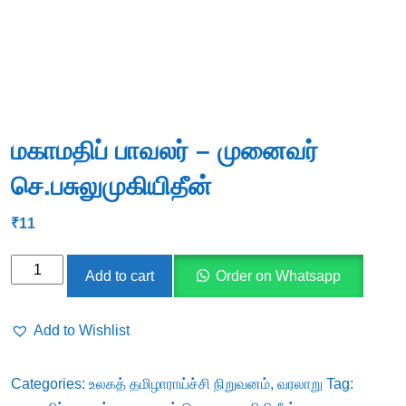
மகாமதிப் பாவலர் – முனைவர்
செ.பசுலுமுகியிதீன்
₹
11
மகாமதிப்
Add to cart
Order on Whatsapp
பாவலர்
-
Add to Wishlist
முனைவர்
செ.பசுலுமுகியிதீன்
Categories:
உலகத் தமிழாராய்ச்சி நிறுவனம்
,
வரலாறு
Tag:
quantity