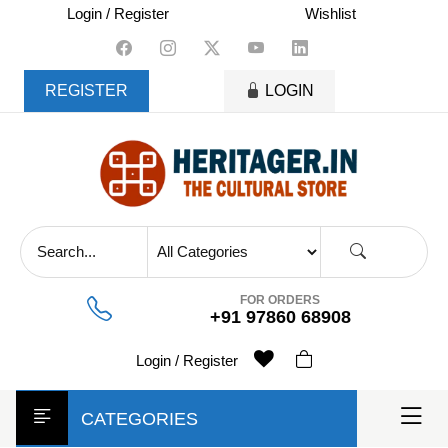
skip
Login / Register
Wishlist
to
content
REGISTER
LOGIN
FOR ORDERS
+91 97860 68908
Login / Register
CATEGORIES