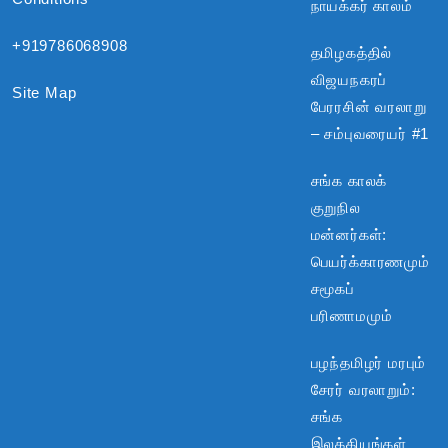
நாயக்கர் காலம்
+919786068908
தமிழகத்தில்
விஜயநகரப்
Site Map
பேரரசின் வரலாறு
– சம்புவரையர் #1
சங்க காலக்
குறுநில
மன்னர்கள்:
பெயர்க்காரணமும்
சமூகப்
பரிணாமமும்
பழந்தமிழர் மரபும்
சேரர் வரலாறும்:
சங்க
இலக்கியங்கள்