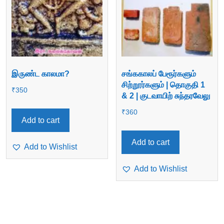
இருண்ட காலமா?
சங்ககாலப் பேரூர்களும்
சிற்றூர்களும் | தொகுதி 1
₹
350
& 2 | குடவாயிற் சுந்தரவேலு
₹
360
Add to cart
Add to cart
Add to Wishlist
Add to Wishlist