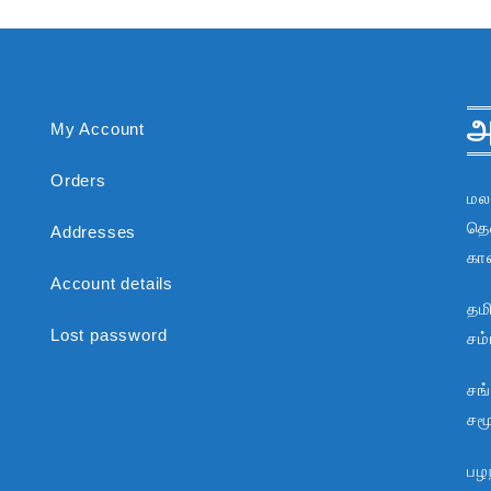
அ
My Account
Orders
மல
தென
Addresses
கா
Account details
தம
Lost password
சம
சங
சம
பழந