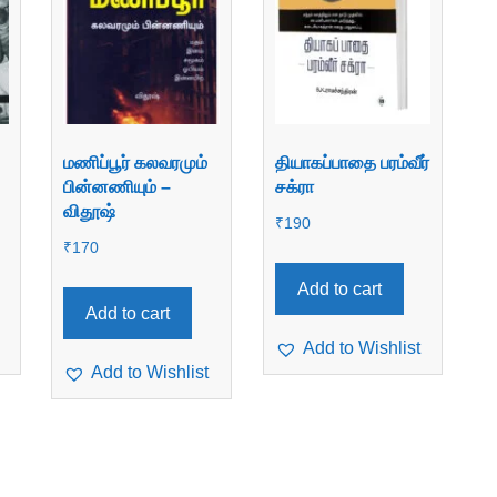
மணிப்பூர் கலவரமும்
தியாகப்பாதை பரம்வீர்
பின்னணியும் –
சக்ரா
விதூஷ்
₹
190
₹
170
Add to cart
Add to cart
Add to Wishlist
Add to Wishlist