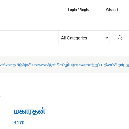
Login / Register
Wishlist
தகங்கள்
தமிழ்
அரசியல்
கலை
ஆன்மிகம்
இயற்கை
வரலாற்றுப் புதினம்
சிறார் ந
்
மகாரதன்
₹
170