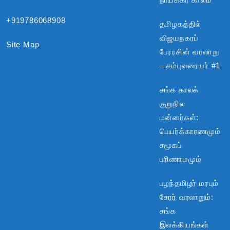
+919786068908
தமிழகத்தில்
விஜயநகரப்
Site Map
பேரரசின் வரலாறு
– சம்புவரையர் #1
சங்க காலக்
குறுநில
மன்னர்கள்:
பெயர்க்காரணமும்
சமூகப்
பரிணாமமும்
பழந்தமிழர் மரபும்
சேரர் வரலாறும்:
சங்க
இலக்கியங்கள்