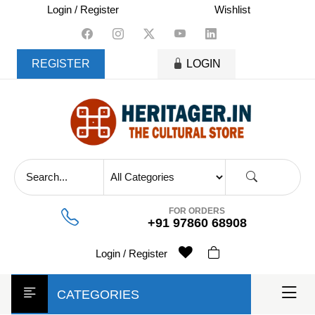
skip
Login / Register
Wishlist
to
content
REGISTER
LOGIN
FOR ORDERS
+91 97860 68908
Login / Register
CATEGORIES