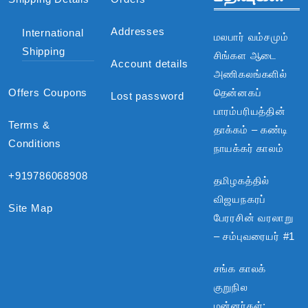
Addresses
International
மலபார் வம்சமும்
Shipping
சிங்கள ஆடை
Account details
அணிகலங்களில்
Offers Coupons
தென்னகப்
Lost password
பாரம்பரியத்தின்
Terms &
தாக்கம் – கண்டி
Conditions
நாயக்கர் காலம்
+919786068908
தமிழகத்தில்
விஜயநகரப்
Site Map
பேரரசின் வரலாறு
– சம்புவரையர் #1
சங்க காலக்
குறுநில
மன்னர்கள்: