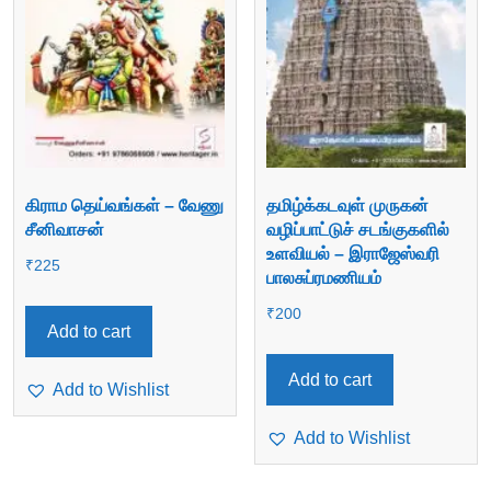
கிராம தெய்வங்கள் – வேணு
தமிழ்க்கடவுள் முருகன்
சீனிவாசன்
வழிப்பாட்டுச் சடங்குகளில்
உளவியல் – இராஜேஸ்வரி
₹
225
பாலசுப்ரமணியம்
₹
200
Add to cart
Add to cart
Add to Wishlist
Add to Wishlist