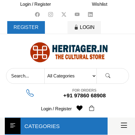
skip
Login / Register
Wishlist
to
content
REGISTER
LOGIN
FOR ORDERS
+91 97860 68908
Login / Register
CATEGORIES