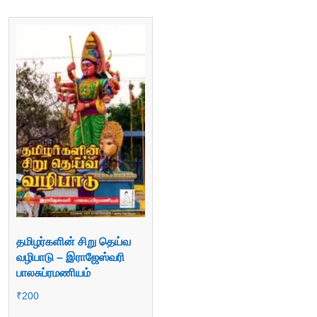
தமிழர்களின் சிறு தெய்வ
வழிபாடு – இராஜேஸ்வரி
பாலசுப்ரமணியம்
₹
200