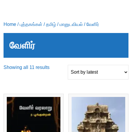
Home
/
புத்தகங்கள்
/
தமிழ்
/
மானுடவியல்
/ வேளிர்
வேளிர்
Sorted
Showing all 11 results
by
latest