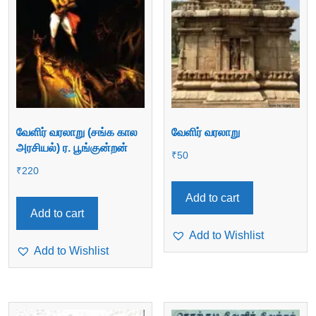
வேளிர் வரலாறு (சங்க கால
வேளிர் வரலாறு
அரசியல்) ர. பூங்குன்றன்
₹
50
₹
220
Add to cart
Add to cart
Add to Wishlist
Add to Wishlist