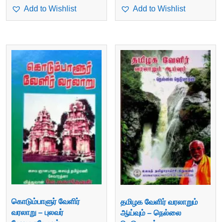
Add to Wishlist
Add to Wishlist
கொடும்பாளுர் வேளிர்
தமிழக வேளிர் வரலாறும்
வரலாறு – புலவர்
ஆய்வும் – நெல்லை