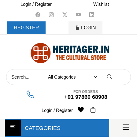
skip
Login / Register
Wishlist
to
content
REGISTER
LOGIN
FOR ORDERS
+91 97860 68908
Login / Register
CATEGORIES