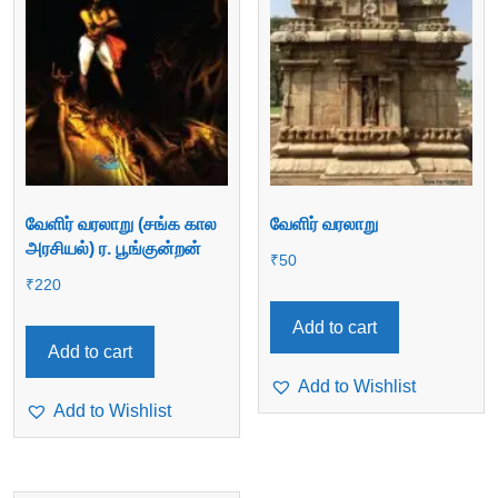
வேளிர் வரலாறு (சங்க கால
வேளிர் வரலாறு
அரசியல்) ர. பூங்குன்றன்
₹
50
₹
220
Add to cart
Add to cart
Add to Wishlist
Add to Wishlist