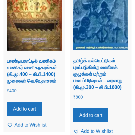
தமிழ்க் கல்வெட்டுகள்
பாண்டியநாட்டில் வணிகம்
புலப்படுகின்ற வணிகக்
வணிகர் வணிகநகரங்கள்
குழுக்கள் மற்றும்
(கி.மு.400 – கி.பி.1400)
படைப்பிரிவுகள் – வரலாறு
முனைவர் வெ.வேதாசலம்
(கி.மு.300 – கி.பி.1600)
₹
400
₹
800
Add to cart
Add to cart
Add to Wishlist
Add to Wishlist