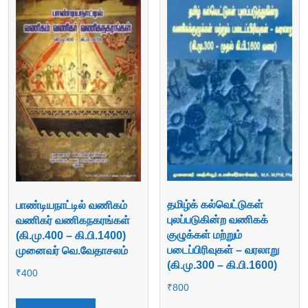
தமிழ்க் கல்வெட்டுகள்
பாண்டியநாட்டில் வணிகம்
புலப்படுகின்ற வணிகக்
வணிகர் வணிகநகரங்கள்
குழுக்கள் மற்றும்
(கி.மு.400 – கி.பி.1400)
படைப்பிரிவுகள் – வரலாறு
முனைவர் வெ.வேதாசலம்
(கி.மு.300 – கி.பி.1600)
₹
400
₹
800