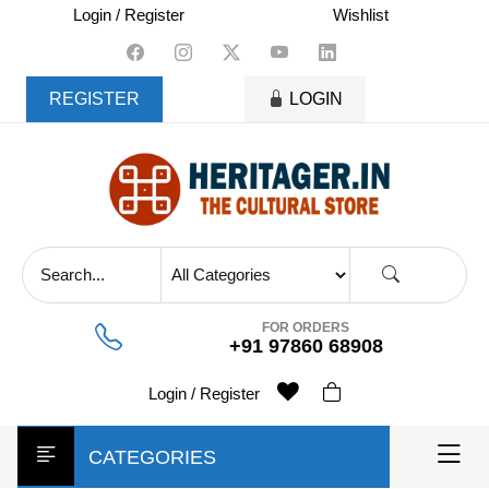
skip
Login / Register
Wishlist
to
content
REGISTER
LOGIN
FOR ORDERS
+91 97860 68908
Login / Register
CATEGORIES