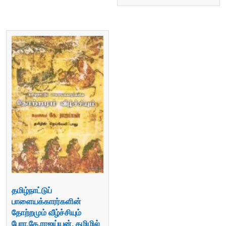
தமிழ்நாட்டுப்
பாளையக்காரர்களின்
தோற்றமும் வீழ்ச்சியும்
பேரா.கே.ராஜய்யன், தமிழில்