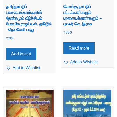
தமிழ்நாட்டுப்
கொங்கு நாட்டுப்
பாளையக்காரர்களின்
பட்டக்காரர்களும்
தோற்றமும் வீழ்ச்சியும்
பாளையக்காரர்களும் –
பேரா.கே.ராஜய்யன், தமிழில்
புலவர் செ. இராசு
: நெய்வேலி பாலு
₹
600
₹
200
Read more
Add to cart
Add to Wishlist
Add to Wishlist