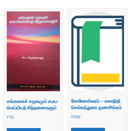
கோணேஸ்வரம் – கலாநிதி
சங்ககாலச் சமூகமும் சமய-
செல்லத்துரை குணசிங்கம்
மெய்யியற் சிந்தனைகளும்
₹
200
₹
75