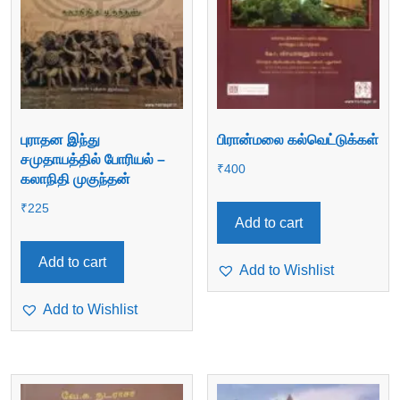
புராதன இந்து
பிரான்மலை கல்வெட்டுக்கள்
சமுதாயத்தில் போரியல் –
₹
400
கலாநிதி முகுந்தன்
₹
225
Add to cart
Add to cart
Add to Wishlist
Add to Wishlist