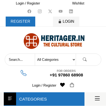
skip
Login / Register
Wishlist
to
content
REGISTER
LOGIN
FOR ORDERS
+91 97860 68908
Login / Register
CATEGORIES