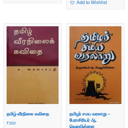
Add to Wishlist
தமிழ் வீரநிலை கவிதை
தமிழர் சமய வரலாறு –
பேராசிரியர் ஆ.
₹
350
வெலுபிள்ளை