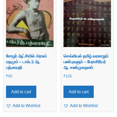
சோழர் ஆட்சியில் அரசும்
செவ்வியல் தமிழ் வரலாறும்
மதமும் – டாக்டர் ஆ.
பண்புகளும் – பேராசிரியர்
பத்மாவதி
ஆ. சண்முகதாஸ்
₹
55
₹
125
Add to cart
Add to cart
Add to Wishlist
Add to Wishlist