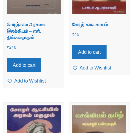
சோழர்கால அரசவை
சோழர் கால சமயம்
இலக்கியம் – எஸ்.
₹
45
தில்லைநாதன்
₹
240
Add to cart
Add to cart
Add to Wishlist
Add to Wishlist