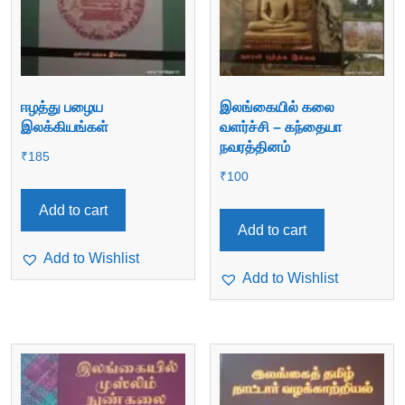
ஈழத்து பழைய
இலங்கையில் கலை
இலக்கியங்கள்
வளர்ச்சி – கந்தையா
நவரத்தினம்
₹
185
₹
100
Add to cart
Add to cart
Add to Wishlist
Add to Wishlist