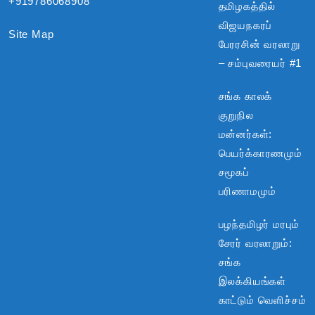
+919786068908
தமிழகத்தில்
விஜயநகரப்
Site Map
பேரரசின் வரலாறு
– சம்புவரையர் #1
சங்க காலக்
குறுநில
மன்னர்கள்:
பெயர்க்காரணமும்
சமூகப்
பரிணாமமும்
பழந்தமிழர் மரபும்
சேரர் வரலாறும்:
சங்க
இலக்கியங்கள்
காட்டும் வெளிச்சம்