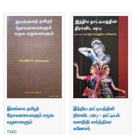
இலங்கை தமிழர்
இந்திய நாட்டியத்தின்
தேசவளமைகளும் சமூக
திராவிட மரபு – நாட்டியக்
வழமைகளும்
கலாநிதி கார்த்திகா
கணேசர்
₹
460