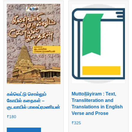
Muttoḷḷāyiram : Text,
கல்வெட்டு சொல்லும்
Transliteration and
கோயில் கதைகள் –
Translations in English
குடவாயில் பாலசுப்ரமணியன்
Verse and Prose
₹
180
₹
325