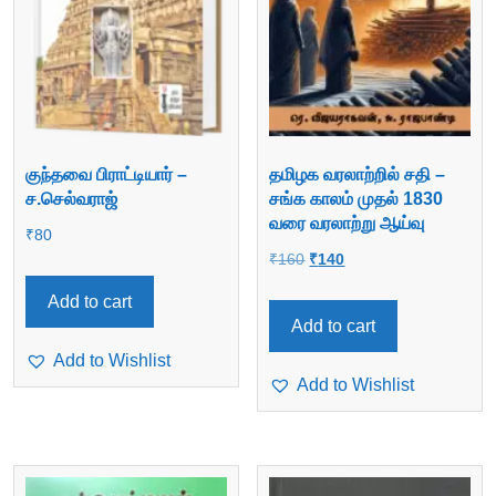
குந்தவை பிராட்டியார் –
தமிழக வரலாற்றில் சதி –
ச.செல்வராஜ்
சங்க காலம் முதல் 1830
வரை வரலாற்று ஆய்வு
₹
80
Original
Current
₹
160
₹
140
price
price
Add to cart
was:
is:
Add to cart
₹160.
₹140.
Add to Wishlist
Add to Wishlist