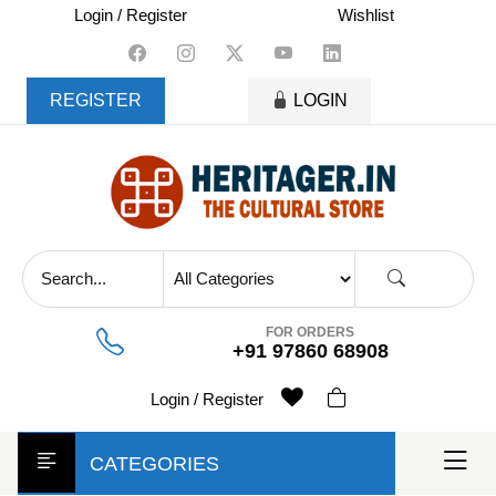
skip
Login / Register
Wishlist
to
content
REGISTER
LOGIN
FOR ORDERS
+91 97860 68908
Login / Register
CATEGORIES