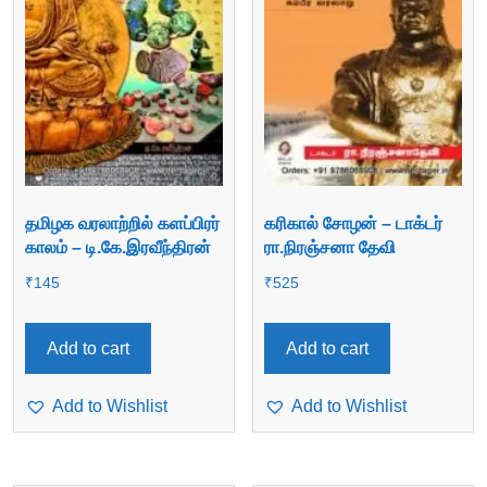
தமிழக வரலாற்றில் களப்பிரர்
கரிகால் சோழன் – டாக்டர்
காலம் – டி.கே.இரவீந்திரன்
ரா.நிரஞ்சனா தேவி
₹
145
₹
525
Add to cart
Add to cart
Add to Wishlist
Add to Wishlist