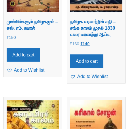
முஸ்லிம்களும் தமிழகமும் –
தமிழக வரலாற்றில் சதி –
எஸ். எம். கமால்
சங்க காலம் முதல் 1830
வரை வரலாற்று ஆய்வு
₹
150
Original
Current
₹
160
₹
140
price
price
Add to cart
was:
is:
Add to cart
₹160.
₹140.
Add to Wishlist
Add to Wishlist