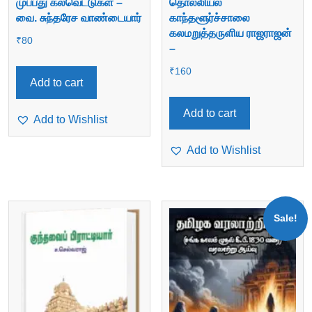
முப்பது கல்வெட்டுகள் –
தொல்லியல்
வை. சுந்தரேச வாண்டையார்
காந்தளூர்ச்சாலை
கலமறுத்தருளிய ராஜராஜன்
₹
80
–
₹
160
Add to cart
Add to cart
Add to Wishlist
Add to Wishlist
Sale!