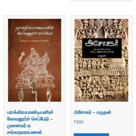
பராக்கிரமபாண்டியனின்
அசோகர் – மருதன்
கோவனூர்ச் செப்பேடு –
₹
300
முனைவர் க
சங்கரநாராயணன்