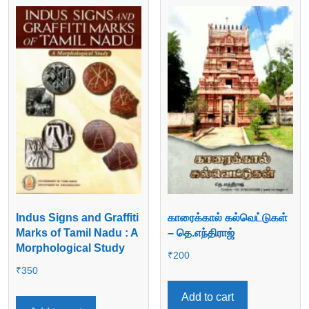
Indus Signs and Graffiti
காரைக்கால் கல்வெட்டுகள்
Marks of Tamil Nadu : A
– தெ.எந்திராஜ்
Morphological Study
₹
200
₹
350
Add to cart