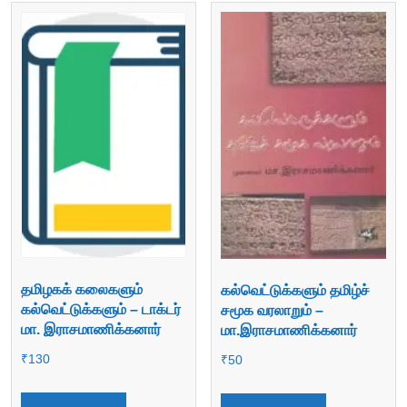
தமிழகக் கலைகளும்
கல்வெட்டுக்களும் தமிழ்ச்
கல்வெட்டுக்களும் – டாக்டர்
சமூக வரலாறும் –
மா. இராசமாணிக்கனார்
மா.இராசமாணிக்கனார்
₹
130
₹
50