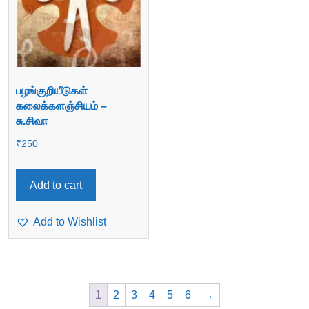
பழங்குறியீடுகள்
கலைக்களஞ்சியம் –
சு.சிவா
₹
250
Add to cart
Add to Wishlist
1
2
3
4
5
6
→