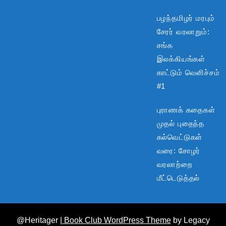
பழந்தமிழர் மரபும்
சேரர் வரலாறும்:
சங்க
இலக்கியங்கள்
காட்டும் வெளிச்சம்
#1
புராணக் கதைகள்
முதல் புதைந்த
கல்வெட்டுகள்
வரை: சோழர்
வரலாற்றை
மீட்டெடுத்தல்
@Heritager
| Book Club WordPress Theme
by Legacy