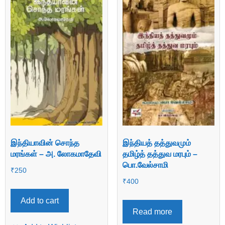
இந்தியாவின் சொந்த
இந்தியத் தத்துவமும்
மரங்கள் – அ. லோகமாதேவி
தமிழ்த் தத்துவ மரபும் –
பொ.வேல்சாமி
₹
250
₹
400
Add to cart
Read more