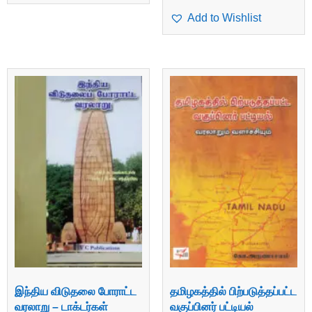
Add to Wishlist
இந்திய விடுதலை போராட்ட
தமிழகத்தில் பிற்படுத்தப்பட்ட
வரலாறு – டாக்டர்கள்
வகுப்பினர் பட்டியல்