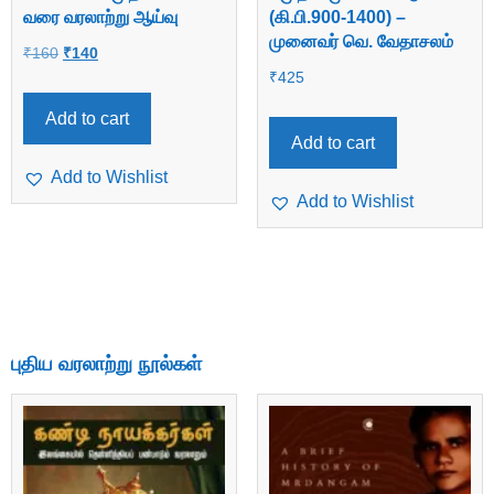
வரை வரலாற்று ஆய்வு
(கி.பி.900-1400) –
முனைவர் வெ. வேதாசலம்
₹
160
₹
140
₹
425
Add to cart
Add to cart
Add to Wishlist
Add to Wishlist
புதிய வரலாற்று நூல்கள்