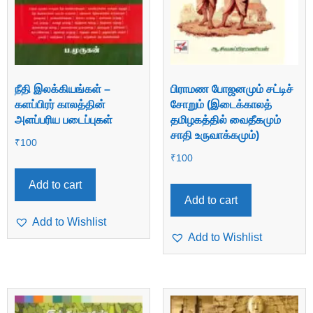
நீதி இலக்கியங்கள் –
பிராமண போஜனமும் சட்டிச்
களப்பிரர் காலத்தின்
சோறும் (இடைக்காலத்
அளப்பரிய படைப்புகள்
தமிழகத்தில் வைதீகமும்
சாதி உருவாக்கமும்)
₹
100
₹
100
Add to cart
Add to cart
Add to Wishlist
Add to Wishlist