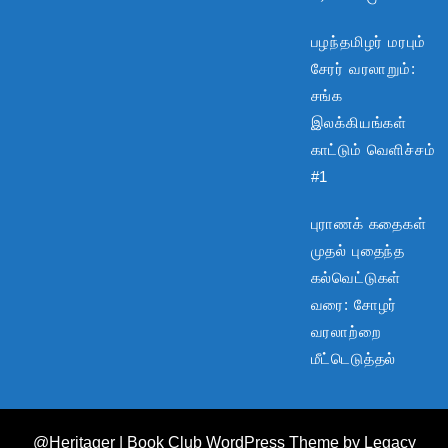
பழந்தமிழர் மரபும்
சேரர் வரலாறும்:
சங்க
இலக்கியங்கள்
காட்டும் வெளிச்சம்
#1
புராணக் கதைகள்
முதல் புதைந்த
கல்வெட்டுகள்
வரை: சோழர்
வரலாற்றை
மீட்டெடுத்தல்
@Heritager
| Book Club WordPress Theme
by Legacy