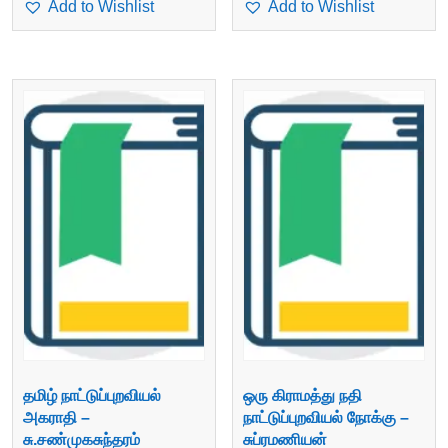
Add to Wishlist
Add to Wishlist
தமிழ் நாட்டுப்புறவியல்
ஒரு கிராமத்து நதி
அகராதி –
நாட்டுப்புறவியல் நோக்கு –
சு.சண்முகசுந்தரம்
சுப்ரமணியன்