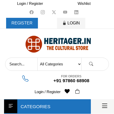
skip
Login / Register
Wishlist
to
content
REGISTER
LOGIN
FOR ORDERS
+91 97860 68908
Login / Register
CATEGORIES