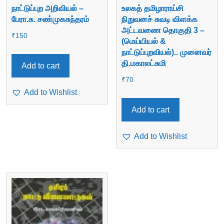
நாட்டுப்புற அறிவியல் –
உலகத் தமிழாராய்சி
பேரா.சு. சண்முகசுந்தரம்
நிறுவனச் சுவடி விளக்க
அட்டவணை தொகுதி 3 –
₹
150
(மெய்யியல் &
நாட்டுப்புறவியல்).. முனைவர்
தி.மகாலட்சுமி
Add to cart
₹
70
Add to Wishlist
Add to cart
Add to Wishlist