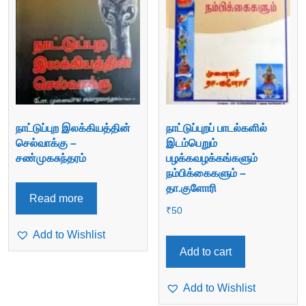
நாட்டுப்புற இலக்கியத்தின்
நாட்டுப்புறப் பாடல்களில்
செல்வாக்கு –
இடம்பெறும்
சண்முகசுந்தரம்
பழக்கவழக்கங்களும்
நம்பிக்கைகளும் –
தா.குளோரி
Read more
₹
50
Add to Wishlist
Add to cart
Add to Wishlist