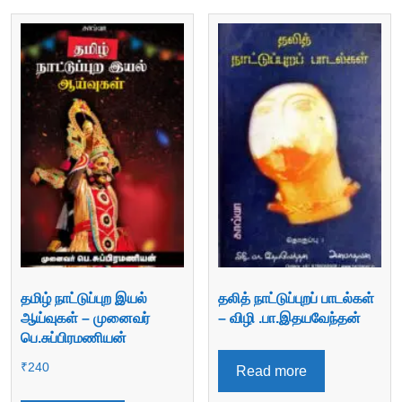
தமிழ் நாட்டுப்புற இயல்
தலித் நாட்டுப்புறப் பாடல்கள்
ஆய்வுகள் – முனைவர்
– விழி .பா.இதயவேந்தன்
பெ.சுப்பிரமணியன்
₹
240
Read more