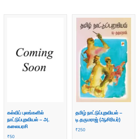
கல்விப் புலங்களில்
தமிழ் நாட்டுப்புறவியல் –
நாட்டுப்புறவியல் – அ.
டி.தருமராஜ் (ஆசிரியர்)
கலையரசி
₹
250
₹
50