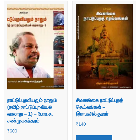
நாட்டுப்புறவியலும் நானும்
சிவகங்கை நாட்டுப்புறத்
(தமிழ் நாட்டுப்புறவியல்
தெய்வங்கள் –
வரலாறு – 1) – பேரா.சு.
இரா.சுசில்குமார்
சண்முகசுந்தரம்
₹
140
₹
600