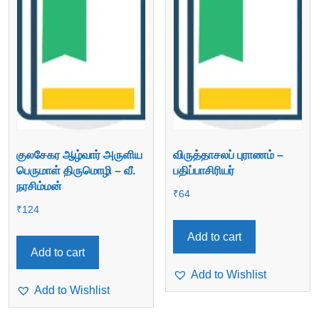
குலசேகர ஆழ்வார் அருளிய
விருத்தாசலப் புராணம் –
பெருமாள் திருமொழி – வீ.
பதிப்பாசிரியர்
நரசிம்மன்
₹
64
₹
124
Add to cart
Add to cart
Add to Wishlist
Add to Wishlist