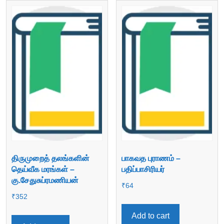
திருமுறைத் தலங்களின்
பாகவத புராணம் –
தெய்வீக மரங்கள் –
பதிப்பாசிரியர்
கு.சேதுசுப்ரமணியன்
₹
64
₹
352
Add to cart