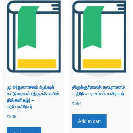
மு அருணாசலம் ஆய்வுக்
திருக்குற்றாலத் தலபுராணம்
கட்டுரைகள் (திருக்கோயில்
– திரிகூடராசப்பக் கவிராயர்
திங்களிதழ்) –
₹
564
பதிப்பாசிரியர்
₹
236
Add to cart