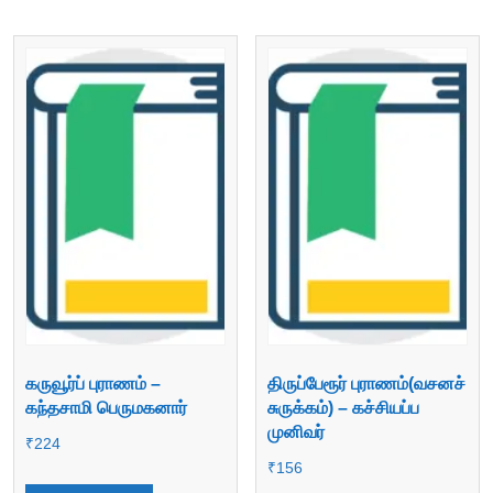
கருவூர்ப் புராணம் –
திருப்பேரூர் புராணம்(வசனச்
கந்தசாமி பெருமகனார்
சுருக்கம்) – கச்சியப்ப
முனிவர்
₹
224
₹
156