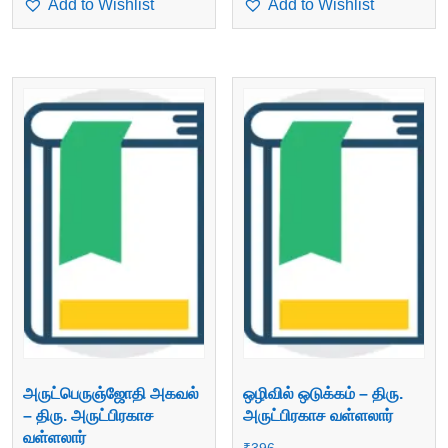
Add to Wishlist
Add to Wishlist
அருட்பெருஞ்ஜோதி அகவல்
ஒழிவில் ஒடுக்கம் – திரு.
– திரு. அருட்பிரகாச
அருட்பிரகாச வள்ளலார்
வள்ளலார்