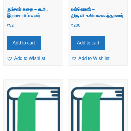
குசேலர் கதை – சு.அ.
உள்ளொளி –
இராமசாமிப்புலவர்
திரு.வி.கலியாணசுந்தரனார்
₹
52
₹
280
Add to cart
Add to cart
Add to Wishlist
Add to Wishlist