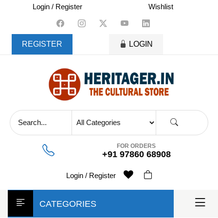
skip
Login / Register
Wishlist
to
content
REGISTER
LOGIN
FOR ORDERS
+91 97860 68908
Login / Register
CATEGORIES