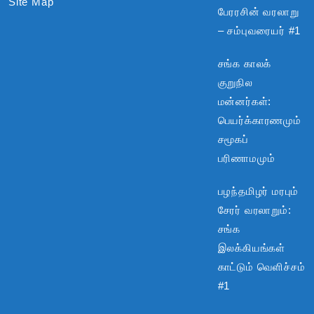
Site Map
பேரரசின் வரலாறு
– சம்புவரையர் #1
சங்க காலக்
குறுநில
மன்னர்கள்:
பெயர்க்காரணமும்
சமூகப்
பரிணாமமும்
பழந்தமிழர் மரபும்
சேரர் வரலாறும்:
சங்க
இலக்கியங்கள்
காட்டும் வெளிச்சம்
#1