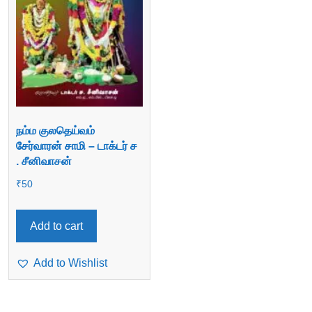
நம்ம குலதெய்வம்
சேர்வாரன் சாமி – டாக்டர் ச
. சீனிவாசன்
₹
50
Add to cart
Add to Wishlist