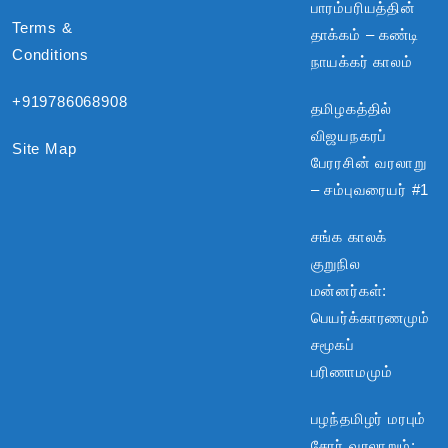
பாரம்பரியத்தின்
Terms &
தாக்கம் – கண்டி
Conditions
நாயக்கர் காலம்
+919786068908
தமிழகத்தில்
விஜயநகரப்
Site Map
பேரரசின் வரலாறு
– சம்புவரையர் #1
சங்க காலக்
குறுநில
மன்னர்கள்:
பெயர்க்காரணமும்
சமூகப்
பரிணாமமும்
பழந்தமிழர் மரபும்
சேரர் வரலாறும்: