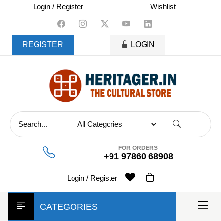
skip
Login / Register
Wishlist
to
content
REGISTER
LOGIN
FOR ORDERS
+91 97860 68908
Login / Register
CATEGORIES