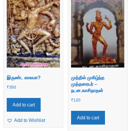
இருண்ட காலமா?
முத்தில் முகிழ்ந்த
முத்தரையர் –
₹
350
நடன.காசிநாதன்
₹
120
Add to cart
Add to cart
Add to Wishlist