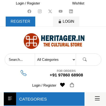
skip
Login / Register
Wishlist
to
content
REGISTER
LOGIN
FOR ORDERS
+91 97860 68908
Login / Register
CATEGORIES