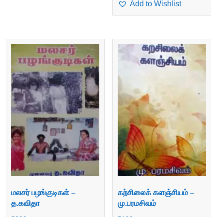
Add to Wishlist
மலசர் பழங்குடிகள் –
கற்சிலைக் களஞ்சியம் –
த.கவிதா
மு.பரமசிவம்