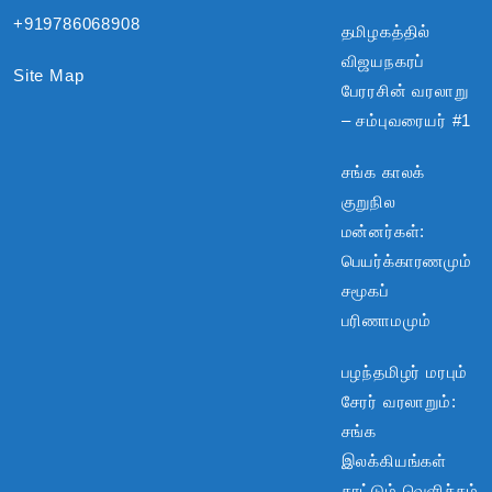
+919786068908
தமிழகத்தில்
விஜயநகரப்
Site Map
பேரரசின் வரலாறு
– சம்புவரையர் #1
சங்க காலக்
குறுநில
மன்னர்கள்:
பெயர்க்காரணமும்
சமூகப்
பரிணாமமும்
பழந்தமிழர் மரபும்
சேரர் வரலாறும்:
சங்க
இலக்கியங்கள்
காட்டும் வெளிச்சம்