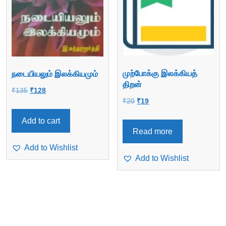
முற்போக்கு இலக்கியத்
நடையியலும் இலக்கியமும்
திறன்
Original
Current
₹
135
₹
128
Original
Current
₹
20
₹
19
price
price
price
price
was:
is:
Add to cart
was:
is:
Read more
₹135.
₹128.
₹20.
₹19.
Add to Wishlist
Add to Wishlist