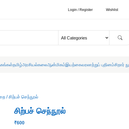
Login / Register
Wishlist
தகங்கள்
தமிழ்
அரசியல்
கலை
ஆன்மிகம்
இயற்கை
வரலாற்றுப் புதினம்
சிறார் ந
ுறை
/ சிற்பச் செந்நூல்
சிற்பச் செந்நூல்
₹
600