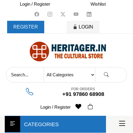
skip
Login / Register
Wishlist
to
content
REGISTER
LOGIN
FOR ORDERS
+91 97860 68908
Login / Register
CATEGORIES