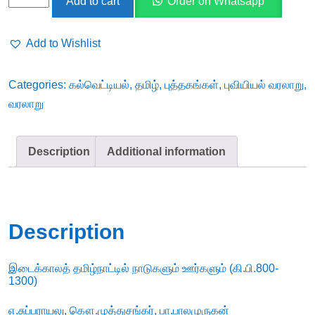
Add to cart
Order on Whatsapp
தமிழ்நாட்டில்
நாடுகளும்
Add to Wishlist
ஊர்களும்
(கி.பி.800-
Categories:
கல்வெட்டியல்
,
தமிழ்
,
புத்தகங்கள்
,
புவியியல் வரலாறு
,
1300)
வரலாறு
quantity
Description
Additional information
Description
இடைக்காலத் தமிழ்நாட்டில் நாடுகளும் ஊர்களும் (கி.பி.800-
1300)
எ.சுப்பராயலு, கௌ.முத்துசங்கர், பா.பாலமுருகன்