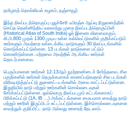
தமிழகத் தொல்லியல் கழகம், தஞ்சாவூர்
இந்த நிலப்படத்தொகுப்பு புதுச்சேரி ஃபிரஞ்சு ஆய்வு நிறுவனத்தில்
செய்த தென்னிந்திய வரலாற்று முறை நிலப்படத்தொகுப்பின்
(Historical Atlas of South India) ஓர் இணை விளைவாகும்.
கி.பி.800 முதல் 1300 முடிய உள்ள கல்வெட்டுகளில் குறிக்கப்படும்
ஊர்களும் அவற்றை உள்ளடக்கிய நாடுகளும் 30 நிலப்படங்களில்
கொடுக்கப்பட்டுள்ளன. 13 படங்கள் நாடுகளை மட்டும்
கொண்டுள்ளன. மற்றவை அவற்றில் அடங்கிய ஊர்கள்
தொடர்பானவை.
பெரும்பாலான ஊர்கள் 12-13ஆம் நூற்றாண்டைச் சேர்ந்தவை. சில
பகுதிகளில் ஊர்கள் நெருக்கமாகக் காணப்படுவதால் சில படங்கள்
விரிவுபடுத்தப்பட்டு துணைப் படங்களில் அவை காட்டப்பட்டுள்ளன.
இறுதியில் நாடு மற்றும் ஊர்களின் சொல்லடைவுகள்
சேர்க்கப்பட்டுள்ளன. ஒவ்வொரு நிலப்படமும் கட்டங்களாகப்
பிரிக்கப்பட்டு (1A, IB …) அக்கட்டங்களை மையமாக வைத்து நாடு
மற்றும் ஊரின் இருப்பிடம் சுட்டப்பட்டுள்ளன. இச்சொல்லடைவுகளை
வைத்துக் குறிப்பிட்ட நாடு அல்லது ஊரைத் தேடலாம்.