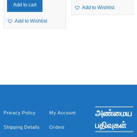
was:
is:
Add to cart
Add to Wishlist
₹1,675.
₹1,550.
Add to Wishlist
அண்மைய
Privacy Policy
My Account
பதிவுகள்
Shipping Details
Orders