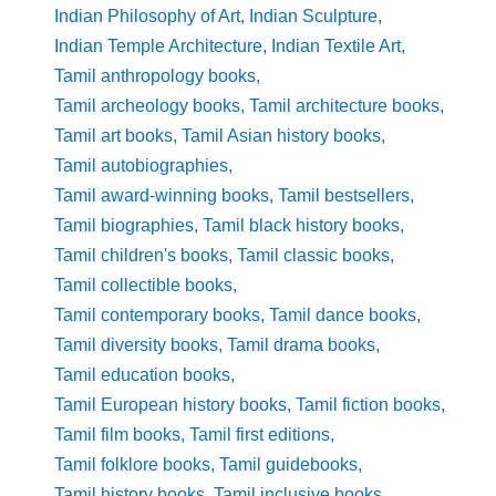
Indian Philosophy of Art
,
Indian Sculpture
,
Indian Temple Architecture
,
Indian Textile Art
,
Tamil anthropology books
,
Tamil archeology books
,
Tamil architecture books
,
Tamil art books
,
Tamil Asian history books
,
Tamil autobiographies
,
Tamil award-winning books
,
Tamil bestsellers
,
Tamil biographies
,
Tamil black history books
,
Tamil children's books
,
Tamil classic books
,
Tamil collectible books
,
Tamil contemporary books
,
Tamil dance books
,
Tamil diversity books
,
Tamil drama books
,
Tamil education books
,
Tamil European history books
,
Tamil fiction books
,
Tamil film books
,
Tamil first editions
,
Tamil folklore books
,
Tamil guidebooks
,
Tamil history books
,
Tamil inclusive books
,