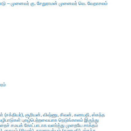
ாடு – முனைவர் கு. சேதுராமன் முனைவர் வெ. வேதாசலம்
ரம்
 (சக்தியர்), சூரியன், விஷ்ணு, சிவன், கணபதி, ஸ்கந்த
வழிபாடுகள் புகழ்பெற்றவையாக நெடுங்காலம் இருந்து
றைச் சமயக் கோட்பாடாக வளர்த்து முறையே சாக்தம்
ு), சைவம் (சிவன்), காணாபத்யம் (கணபதி), ஸ்கந்த