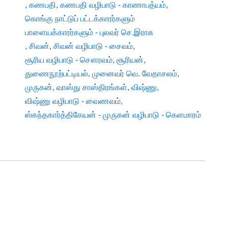
,
கணபதி
,
கணபதி வழிபாடு - காணாபத்யம்
,
கொங்கு நாட்டுப் பட்டக்காரர்களும்
பாளையக்காரர்களும் - புலவர் செ.இராசு
,
சிவன்
,
சிவன் வழிபாடு - சைவம்
,
சூரிய வழிபாடு - சௌரவம்
,
சூரியன்
,
துணைநூற்பட்டியல்
,
முனைவர் வெ. வேதாசலம்
,
முருகன்
,
வாஸ்து சாஸ்திரங்கள்
,
விஷ்ணு
,
விஷ்ணு வழிபாடு - வைணவம்
,
ஸ்கந்தகார்த்திகேயன் - முருகன் வழிபாடு - கெளமாரம்