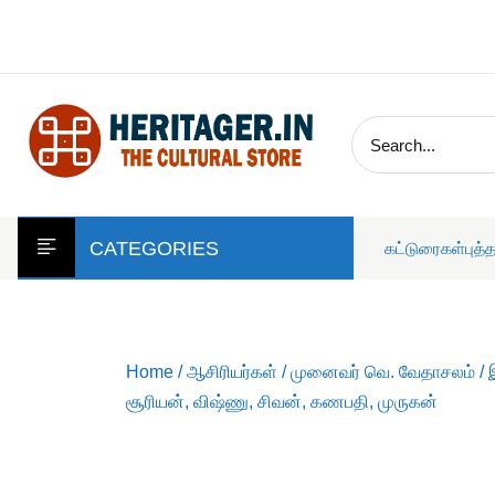
skip
to
content
CATEGORIES
கட்டுரைகள்
புத்
Home
/
ஆசிரியர்கள்
/
முனைவர் வெ. வேதாசலம்
/ 
சூரியன், விஷ்ணு, சிவன், கணபதி, முருகன்