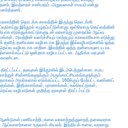
்தனர். இவற்றைச் சண்மதம் -அறுவகைச் சமயம் என்று
வளர்த்தனர்.
லாற்றின் தொடக்க காலத்தில் இருந்து தொடங்கி
செய்து இந்நூல் எழுதப்பட்டுள்ளது. ஒவ்வொரு தெய்வத்தின்
ரியாக எடுத்துக்காட்டுகளுடன் வரலாற்று முறையில் ஆய்வு
ங்கள், அவற்றின் வளர்ச்சியும் மாற்றமும் காலவாரியாக எடுத்து
ின் தனித் தனியான வழிபாடாக இருந்த இவ்வழிபாடுகளில் ஒத்த
தெய்வ வழிபாடாக மாறின. இவற்றில் ஒத்த தன்மையுடைய வட
் இணைக்கப்பட்டு ஒன்றாக வழிபடப்பட்டன. ஆதிக்க மரபுகள்
் கொண்டன.
திரட்டப்பட்ட தரவுகள் இந்நூலில் இடம்பெற்றுள்ளன. சமய
ாற்றுச் சின்னங்களுக்கும் அருங்காட்சியகங்களுக்கும்
லம் அவர்களால் எடுக்கப்பட்ட 160க்கும் மேற்பட்ட வண்ணப்
்கள், இதிகாசங்கள், புராணங்கள், கல்வெட்டுகள்,
ய்வ வழிபாடுகள் குறித்த தரவுகள் திரட்டப்பட்டு
று ஆண்டுகள் பணியாற்றி, கலை வரலாற்றுத்துறைத் தலைவராக
 பட்ட ஆய்வாளர்களை உருவாக் கியவர். இந்தியக் கலை, வரலாறு