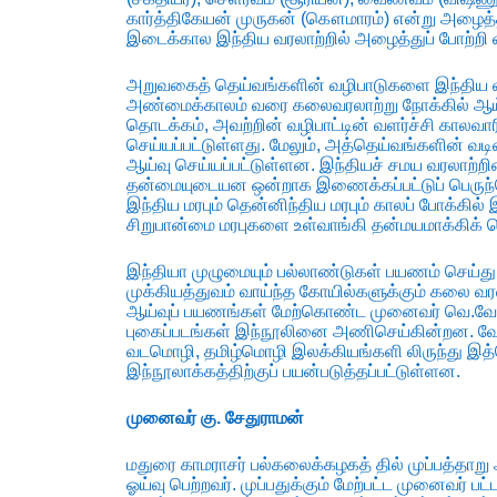
கார்த்திகேயன் முருகன் (கௌமாரம்) என்று அழைத
இடைக்கால இந்திய வரலாற்றில் அழைத்துப் போற்றி 
அறுவகைத் தெய்வங்களின் வழிபாடுகளை இந்திய வர
அண்மைக்காலம் வரை கலைவரலாற்று நோக்கில் ஆய்வு
தொடக்கம், அவற்றின் வழிபாட்டின் வளர்ச்சி காலவா
செய்யப்பட்டுள்ளது. மேலும், அத்தெய்வங்களின் வடிவ
ஆய்வு செய்யப்பட்டுள்ளன. இந்தியச் சமய வரலாற்ற
தன்மையுடையன ஒன்றாக இணைக்கப்பட்டுப் பெருந்
இந்திய மரபும் தென்னிந்திய மரபும் காலப் போக்கில
சிறுபான்மை மரபுகளை உள்வாங்கி தன்மயமாக்கிக
இந்தியா முழுமையும் பல்லாண்டுகள் பயணம் செய்து 
முக்கியத்துவம் வாய்ந்த கோயில்களுக்கும் கலை வரல
ஆய்வுப் பயணங்கள் மேற்கொண்ட முனைவர் வெ.வேதாச
புகைப்படங்கள் இந்நூலினை அணிசெய்கின்றன. வேதங
வடமொழி, தமிழ்மொழி இலக்கியங்களி லிருந்து இத்தெ
இந்நூலாக்கத்திற்குப் பயன்படுத்தப்பட்டுள்ளன.
முனைவர் கு. சேதுராமன்
மதுரை காமராசர் பல்கலைக்கழகத் தில் முப்பத்தா
ஓய்வு பெற்றவர். முப்பதுக்கும் மேற்பட்ட முனைவர்