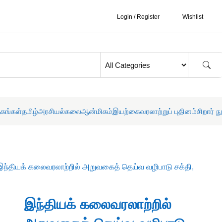
Login / Register
Wishlist
தகங்கள்
தமிழ்
அரசியல்
கலை
ஆன்மிகம்
இயற்கை
வரலாற்றுப் புதினம்
சிறார் ந
இந்தியக் கலைவரலாற்றில் அறுவகைத் தெய்வ வழிபாடு சக்தி,
இந்தியக் கலைவரலாற்றில்