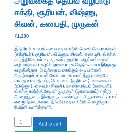
அறுவகைத் தெய்வ வழிபாடு
சக்தி, சூரியன், விஷ்ணு,
சிவன், கணபதி, முருகன்
₹
1,200
இந்தியச் சமயக் கலை வரலாற்றில் பெண் தெய்வங்கள்
(சக்தியர்), சூரியன், விஷ்ணு, சிவன், கணபதி, ஸ்கந்த
கார்த்திகேயன் – முருகன் முதலிய தெய்வங்களின்
வழிபாடுகள் புகழ்பெற்றவையாக நெடுங்காலம் இருந்து
வருகின்றன. இவற்றை வணங்கும் அடியார்கள்
அவற்றைச் சமயக் கோட்பாடாக வளர்த்து முறையே
சாக்தம் (சக்தியர்), செளரவம் (சூரியன்), வைணவம்
(விஷ்ணு), சைவம் (சிவன்), காணாபத்யம் (கணபதி),
ஸ்கந்த கார்த்திகேயன் முருகன் (கௌமாரம்) என்று
அழைத்தனர். இவற்றைச் சண்மதம் -அறுவகைச் சமயம்
என்று இடைக்கால இந்திய வரலாற்றில் அழைத்துப்
போற்றி வளர்த்தனர்.
இந்தியக்
Add to cart
கலைவரலாற்றில்