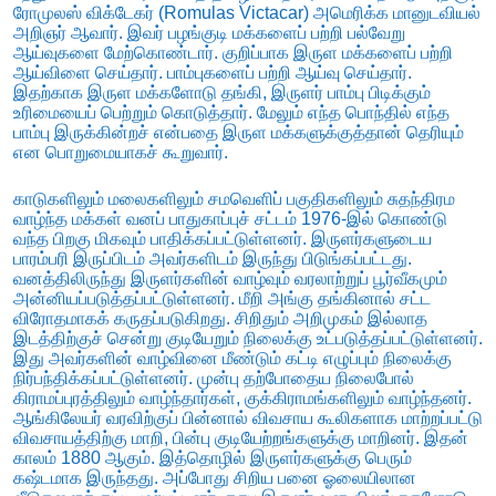
ரோமுலஸ் விக்டேகர் (Romulas Victacar) அமெரிக்க மானுடவியல்
அறிஞர் ஆவார். இவர் பழங்குடி மக்களைப் பற்றி பல்வேறு
ஆய்வுகளை மேற்கொண்டார். குறிப்பாக இருள மக்களைப் பற்றி
ஆய்விளை செய்தார். பாம்புகளைப் பற்றி ஆய்வு செய்தார்.
இதற்காக இருள மக்களோடு தங்கி, இருளர் பாம்பு பிடிக்கும்
உரிமையைப் பெற்றும் கொடுத்தார். மேலும் எந்த பொந்தில் எந்த
பாம்பு இருக்கின்றச் என்பதை இருள மக்களுக்குத்தான் தெரியும்
என பொறுமையாகச் கூறுவார்.
காடுகளிலும் மலைகளிலும் சமவெளிப் பகுதிகளிலும் சுதந்திரம
வாழ்ந்த மக்கள் வனப் பாதுகாப்புச் சட்டம் 1976-இல் கொண்டு
வந்த பிறகு மிகவும் பாதிக்கப்பட்டுள்ளனர். இருளர்களுடைய
பாரம்பரி இருப்பிடம் அவர்களிடம் இருந்து பிடுங்கப்பட்டது.
வனத்திலிருந்து இருளர்களின் வாழ்வும் வரலாற்றுப் பூர்வீகமும்
அன்னியப்படுத்தப்பட்டுள்ளனர். மீறி அங்கு தங்கினால் சட்ட
விரோதமாகக் கருதப்படுகிறது. சிறிதும் அறிமுகம் இல்லாத
இடத்திற்குச் சென்று குடியேறும் நிலைக்கு உட்படுத்தப்பட்டுள்ளனர்.
இது அவர்களின் வாழ்வினை மீண்டும் கட்டி எழுப்பும் நிலைக்கு
நிர்பந்திக்கப்பட்டுள்ளனர். முன்பு தற்போதைய நிலைபோல்
கிராமப்புரத்திலும் வாழ்ந்தார்கள், குக்கிராமங்களிலும் வாழ்ந்தனர்.
ஆங்கிலேயர் வரவிற்குப் பின்னால் விவசாய கூலிகளாக மாற்றப்பட்டு
விவசாயத்திற்கு மாறி, பின்பு குடியேற்றங்களுக்கு மாறினர். இதன்
காலம் 1880 ஆகும். இத்தொழில் இருளர்களுக்கு பெரும்
கஷ்டமாக இருந்தது. அப்போது சிறிய பனை ஓலையிலான