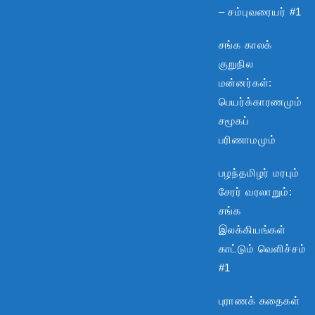
– சம்புவரையர் #1
சங்க காலக்
குறுநில
மன்னர்கள்:
பெயர்க்காரணமும்
சமூகப்
பரிணாமமும்
பழந்தமிழர் மரபும்
சேரர் வரலாறும்:
சங்க
இலக்கியங்கள்
காட்டும் வெளிச்சம்
#1
புராணக் கதைகள்