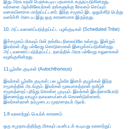
இது அரசு உதவி பெறக்கூடிய பதமாகக் கருதப்படுகின்றது.
வர்களை ஆங்கிலேயர்கள் தங்களுக்கு சேவகம் செய்யும்
வகையினராக மாற்றப்பட்டனர். இந்த சமூகம் இட ஒதுக்கீடு பெற்று
வளர்ச்சி அடைய இது ஒரு காரணமாக இருந்தது.
10. அட்டவணைப்படுத்தப்பட்ட பழங்குடிகள் (Scheduled Tribe)
இச்சமூகம் மிகவும் பின் தங்கிய நிலையிலே உள்ளது. இன்றும்
இவர்கள் மீது பல்வேறு கொடுமைகள் இழைக்கப்படுகின்றது.
அட்டவணைப் படுத்தப்பட்ட தளத்தில் அரசு பல்வேறு சலுகைகள்
வழங்குகின்றது.
11.பூர்வீக குடிகள் (Autochthonous)
இவர்கள் பூர்வீக குடிகள்; பல பூர்வீக இனக் குழுக்கள் இந்த
சமூகத்தில் அடங்கும். இவர்கள் மூலமாகத்தான் தமிழ்ச்
சமூகத்தைப் புரிந்து கொள்ள முடியும். இவர்கள் இயற்கையோடு
இணைந்து வாழும் தகவமைப்பைக் கொண்டுள்ளனர்.
இவர்கள்தான் நம்முடைய மூதாதையர் ஆவர்.
1.8 வரலாற்றுப் பெயர்க் காரணம்
ஒரு சமுதாயத்திற்கு மிகவும் பயன்படக் கூடியது வரலாற்றுப்