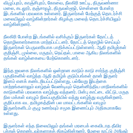
விழுப்புரம், காஞ்சிபுரம், கோவை, நீலகிரி ஊட்டி, திருவண்ணா
மலை, கடலூர், தஞ்சாவூர், திருவள்ளூர், சென்னை போன்ற
இடங்களில் பரவலாக உள்ளனர். இருளர்கள் மேற்குத் தொடர்ச்சி
மலையிலும் வாழ்கின்றார்கள் கிழக்கு மலைத் தொடர்ச்சியிலும்
வாழ்கின்றனர்.
நீலகிரி போன்ற இடங்களில் வசிக்கும் இருளர்கள் தோட்டத்
தொழிலாளர்களாக மாற்றப்பட்டனர். தோட்டத் தொழில் செய்யும்
இருளர்கள் பெருவாரியாக பாதிக்கப்பட்டுள்ளனர். ஆதி தமிழர்கள்
குறிஞ்சி, முல்லை, மருதம், நெய்தல், பாலை ஆகிய நிலங்களில்
தங்கள் வாழ்க்கையை மேற்கொண்டனர்.
இந்த ஐவகை நிலங்களில் ஒன்றான காடும் காடு சார்ந்த குறிஞ்சி
பகுதிகளில் வாழ்ந்த ஆதி தமிழ்க் குடும்பங்கள் தான் இருளர்
இனம் எனக் கண்டறியப்பட்டுள்ளது. பல்வேறு இயற்கை
மாற்றங்களாலும் வாழ்தல் வேண்டியும் தென்னிந்திய மாநிலங்களில்
காடுகளில் பரவலாக வாழ்ந்து வந்தனர். பின்பு காட்டை விட்டு, மருத
நில மக்கள் வாழும் நிலப்பகுதியில் வந்து வாழ்ந்து வருகின்றனர்.
குறிப்பாக வட தமிழகத்தின் பல மாவட்டங்களில் வாழும்
இருளர்களிடம் குழு உணர்வும் சமூக இணைப்பும் அதிகமாகவே
உள்ளது.
இருளர்கள் எந்த நிலையிலும் தங்கள் மரபைக் கைவிடாத தீவிர
பற்றுக் கொண்டவர்களாகத் திகழ்கின்றனர். மேலை நாட்டு அறிஞர்