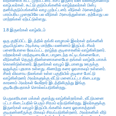
வீடுகளைக் கட்ட முற்பட்டனர். கசப இருளர் வன விலங்குகளோடு
வாழ்பவர்கள். கூட்டு குடும்பங்களில் வாழ்ந்தவர்கள் பின்பு
தனிக்குடும்பங்களில் வாழ முற்பட்டனர். வீடுகள் அனைத்தும்
பாரம்பரிய முறையிலே பல வீடுகள் அமைந்துள்ளன. தற்போது பல
மாற்றங்கள் ஏற்பட்டுள்ளது.
1.8 இருளர்கள் வாழ்விடம்
ஒரு குறிப்பிட்ட இடத்தில் தங்கி வாழாமல் இவர்கள் தங்களின்
குடியிருப்பை அடிக்கடி மாற்றிய வண்ணம் இருப்பர். சிவர்
பனையோலை வேயப்பட்ட தாழ்ந்த குடிசைகளில் வாழ்கின்றனர்.
மற்றவர்கள் மரத்தடியையோ, பாழடைந்த கட்டிடங்களையோ,
வீடுகளின் தெருத் திண்ணைகளையோ தங்கள் வாழ்விடமாகக்
கொண்டுள்ளனர். இருளர்கள் வாழும் இடமானது ஊருக்கு
ஒதுக்குப் புறமாக உள்ளது. கிணற்று கரை ஓரமாகவும் உள்ளனர்.
சிலர் விவசாய நிலங்கள் உள்ள பகுதியில் குடிசை போட்டு
வாழ்கின்றனர் அவர்களுக்கு வீட்டு மனைப்பட்டா கிடையாது
காரணம் அவர்கள் வேறோர் இடத்திலிருந்து இங்கு
குடியேறியதாகச் சொல்லப்படுகின்றது.
பெருவாரியான மக்கள் குளத்து வாழ்கின்றார்கள். வீட்டுமனை
பட்டா கிடைப்பதில் பெரும் சிரமம் ஏற்படுகின்றது. இவர்களுக்கு
இருளர்கள் வாழும் இருப்பிடங்களில் கரை ஓரமாகத்தான்
குடிதண்ணீருக்கு மிகவும் சிரமப்படுகின்றனர். அவர்களின் வீடு