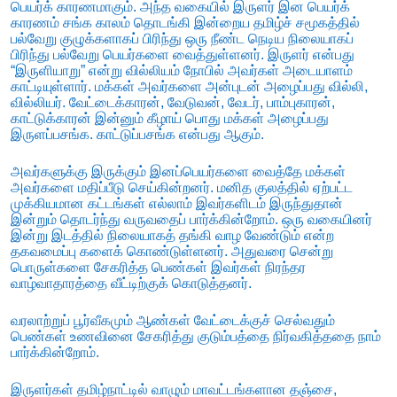
பெயர்க் காரணமாகும். அந்த வகையில் இருளர் இன பெயர்க்
காரணம் சங்க காலம் தொடங்கி இன்றைய தமிழ்ச் சமூகத்தில்
பல்வேறு குழுக்களாகப் பிரிந்து ஒரு நீண்ட நெடிய நிலையாகப்
பிரிந்து பல்வேறு பெயர்களை வைத்துள்ளனர். இருளர் என்பது
“இருளியாறு” என்று வில்லியம் நோபில் அவர்கள் அடையாளம்
காட்டியுள்ளார். மக்கள் அவர்களை அன்புடன் அழைப்பது வில்லி,
வில்லியர். வேட்டைக்காரன், வேடுவன், வேடர், பாம்புகாரன்,
காட்டுக்காரன் இன்னும் கீழாய் பொது மக்கள் அழைப்பது
இருளப்பசங்க. காட்டுப்பசங்க என்பது ஆகும்.
அவர்களுக்கு இருக்கும் இனப்பெயர்களை வைத்தே மக்கள்
அவர்களை மதிப்பீடு செய்கின்றனர். மனித குலத்தில் ஏற்பட்ட
முக்கியமான கட்டங்கள் எல்லாம் இவர்களிடம் இருந்துதான்
இன்றும் தொடர்ந்து வருவதைப் பார்க்கின்றோம். ஒரு வகையினர்
இன்று இடத்தில் நிலையாகத் தங்கி வாழ வேண்டும் என்ற
தகவமைப்பு களைக் கொண்டுள்ளனர். அதுவரை சென்று
பொருள்களை சேகரித்த பெண்கள் இவர்கள் நிரந்தர
வாழ்வாதாரத்தை வீட்டிற்குக் கொடுத்தனர்.
வரலாற்றுப் பூர்வீகமும் ஆண்கள் வேட்டைக்குச் செல்வதும்
பெண்கள் உணவினை சேகரித்து குடும்பத்தை நிர்வகித்ததை நாம்
பார்க்கின்றோம்.
இருளர்கள் தமிழ்நாட்டில் வாழும் மாவட்டங்களான தஞ்சை,