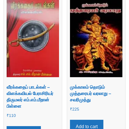
வீரக்கதைப் பாடல்கள் –
முக்காலம் தொடும்
விளக்கவியல் பேராசிரியர்
முத்தரையர் வரலாறு –
திருமலர் எம்.எம்.மீறான்
சவரிமுத்து
பிள்ளை
₹
225
₹
110
Add to cart