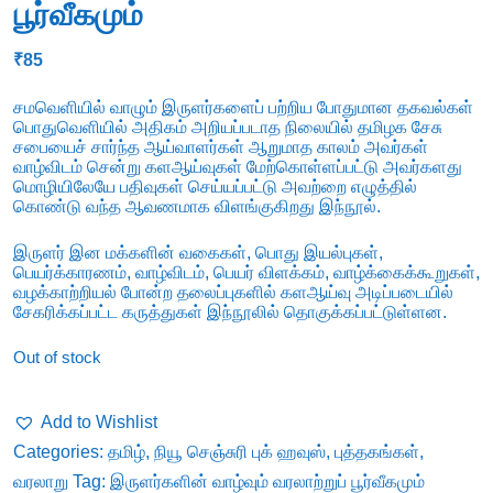
பூர்வீகமும்
₹
85
சமவெளியில் வாழும் இருளர்களைப் பற்றிய போதுமான தகவல்கள்
பொதுவெளியில் அதிகம் அறியப்படாத நிலையில் தமிழக சேசு
சபையைச் சார்ந்த ஆய்வாளர்கள் ஆறுமாத காலம் அவர்கள்
வாழ்விடம் சென்று களஆய்வுகள் மேற்கொள்ளப்பட்டு அவர்களது
மொழியிலேயே பதிவுகள் செய்யப்பட்டு அவற்றை எழுத்தில்
கொண்டு வந்த ஆவணமாக விளங்குகிறது இந்நூல்.
இருளர் இன மக்களின் வகைகள், பொது இயல்புகள்,
பெயர்க்காரணம், வாழ்விடம், பெயர் விளக்கம், வாழ்க்கைக்கூறுகள்,
வழக்காற்றியல் போன்ற தலைப்புகளில் களஆய்வு அடிப்படையில்
சேகரிக்கப்பட்ட கருத்துகள் இந்நூலில் தொகுக்கப்பட்டுள்ளன.
Out of stock
Add to Wishlist
Categories:
தமிழ்
,
நியூ செஞ்சுரி புக் ஹவுஸ்
,
புத்தகங்கள்
,
வரலாறு
Tag:
இருளர்களின் வாழ்வும் வரலாற்றுப் பூர்வீகமும்