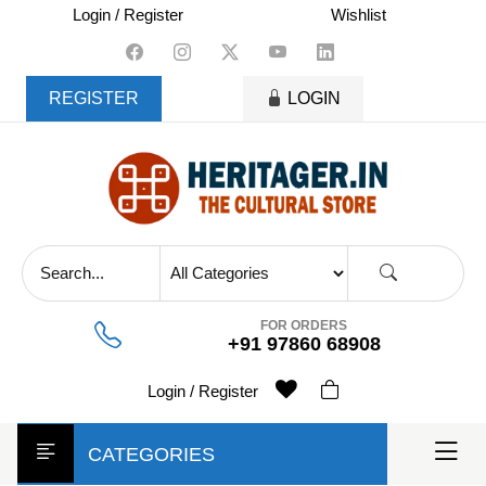
skip
Login / Register
Wishlist
to
content
REGISTER
LOGIN
FOR ORDERS
+91 97860 68908
Login / Register
CATEGORIES