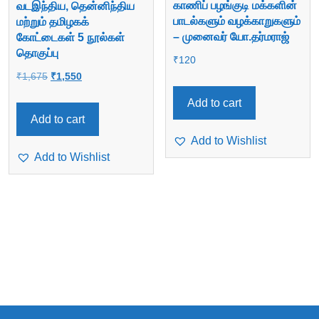
காணிப் பழங்குடி மக்களின்
வடஇந்திய, தென்னிந்திய
பாடல்களும் வழக்காறுகளும்
மற்றும் தமிழகக்
– முனைவர் யோ.தர்மராஜ்
கோட்டைகள் 5 நூல்கள்
தொகுப்பு
₹
120
Original
Current
₹
1,675
₹
1,550
price
price
Add to cart
was:
is:
Add to cart
₹1,675.
₹1,550.
Add to Wishlist
Add to Wishlist