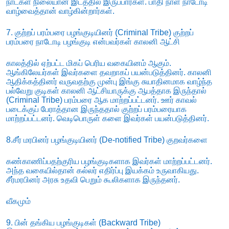
நாட்கள் நிலையான இடத்தில் இருப்பார்கள். பாதி நாள் நாடோடி
வாழ்வைத்தான் வாழ்கின்றார்கள்.
7. குற்றப் பரம்பரை பழங்குடியினர் (Criminal Tribe) குற்றப்
பரம்பரை நாடோடி பழங்குடி என்பவர்கள் காலனி ஆட்சி
காலத்தில் ஏற்பட்ட மிகப் பெரிய வகையினம் ஆகும்.
ஆங்கிலேயர்கள் இவர்களை தவறாகப் பயன்படுத்தினர். காலனி
ஆதிக்கத்தினர் வருவதற்கு முன்பு இங்கு சுயாதினமாக வாழ்ந்த
பல்வேறு குடிகள் காலனி ஆட்சியாருக்கு ஆபத்தாக இருந்தால்
(Criminal Tribe) பரம்பரை ஆக மாற்றப்பட்டனர். ஊர் காவல்
படைக்குப் பேராத்தான இருந்ததால் குற்றப் பரம்பரையாக
மாற்றப்பட்டனர். வெடிபொருள் களை இவர்கள் பயன்படுத்தினர்.
8.சீர் மரபினர் பழங்குடியினர் (De-notified Tribe) குறவர்களை
கண்காணிப்பதற்குரிய பழங்குடிகளாக இவர்கள் மாற்றப்பட்டனர்.
அந்த வகையில்தான் கல்லர் எதிர்ப்பு இயக்கம் உருவாகியது.
சீர்மரபினர் அரசு உதவி பெறும் கூலிகளாக இருந்தனர்.
வீகமும்
9. பின் தங்கிய பழங்குடிகள் (Backward Tribe)