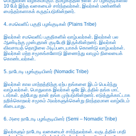
பொதுவான வழக்கமாகும். தமிழகத்தில் உள்ள 37 பழங்குடிகளில்
10 பேர் இந்த வகையைச் சார்ந்தவர்கள். இவர்கள் மண்ணின்
மைந்தர்களாகக் கருதப்படுகின்றனர்.
4. சமவெளிப் பகுதி பழங்குடிகள் (Plains Tribe)
இவர்கள் சமவெளிப் பகுதிகளில் வாழ்பவர்கள். இவர்கள் பல
ஆண்டிற்கு முன்புதான் குடியேறி இருக்கின்றனர். இவர்கள்
விவசாயத் தொழிலை அடிப்படையாகக் கொண்டு வாழ்பவர்கள்.
இவர்கள் மற்ற சமூகங்களோடு இணைந்து வாழும் நிலையைக்
கொண்டவர்கள்.
5. நாடோடி பழங்குடியினர் (Nomadic Tribe)
இவர்கள் கால மாற்றத்திற்கு ஏற்ப தங்களை இடம் பெயர்ந்து
வாழ்பவர்கள். பொதுவாக இவர்கள் ஒரே இடத்தில் தங்க மாட்
டார்கள். தற்போது தான் தங்க முற்படுகின்றனர். எடுத்துக்காட்டாக
நறிக்கொறவர் சமூகம் அவர்களுக்கென்று நிரந்தரமான வாழ்விடம்
கிடையாது.
6. அரை நாடோடி பழங்குடியினர் (Semi – Nomadic Tribe)
இவர்களும் நாடோடி வகையைச் சார்ந்தவர்கள். வருடத்தில் பாதி