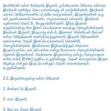
நீலகிரியில் உள்ள மேல்நாடு இருளர் முக்கியமான பிரிவாக உள்ளன.
இவர்கள் தனித்த அடையாளங்களுடன் வாழ்கின்றனர். இவர்கள்
மலைப் பிரதேசங்களில் மட்டுமே வாழ்பவர்கள். இருளர்களின் ஏழு
உள் குலங்களைக் கொண்ட சமூகமாகவும் உள்ளனர். இவர்கள்
பழங்காலம் தொட்டே வேறுபடுகின்றனர். இந்த இருளர்
களுக்கென்று சில இனப் பெயர்களை வைத்து அழைக்கின்றனர்.
இவர்கள் இருளர்; இருயாறு என்பர். இதனை ‘வில்லியன் நோபல்”
என்ற அறிஞர்தான் கண்டுபிடித்துள்ளார். இருளர் பிரிவுகளின்
வகைகளை அதன் இனப்பெயர்களைக் கொண்டே
அழைக்கின்றனர். இவர்களை இழிவுபடுத்தும் விதமாக
இருளப்பசங்க, காட்டுப்பசங்க என்று மோசமாக அழைக்கின்றனர்.
ஆனால் இருளர்கள் அவர்களை இருளாயிரு என்று அழைப்பதாக
எமில் எமிக் (Emic) குறிப்பு கூறுகின்றது. அதன் பொருளான இருள
கிழங்கு என்றும் இருட்டு என்றும் அதன் காரணத்தைக்
கூறுகின்றனர்.
2.2. இருளர்களுக்கு உள்ள பிரிவுகள்
1. மேல்நாட்டு இருளர்
2. கசப இருளர்
3. வேட்டைக்கார இருளர்