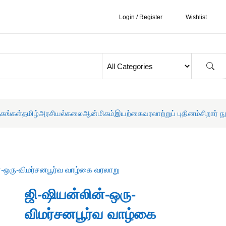
Login / Register
Wishlist
தகங்கள்
தமிழ்
அரசியல்
கலை
ஆன்மிகம்
இயற்கை
வரலாற்றுப் புதினம்
சிறார் ந
்-ஒரு-விமர்சனபூர்வ வாழ்கை வரலாறு
ஜி-ஷியன்லின்-ஒரு-
விமர்சனபூர்வ வாழ்கை