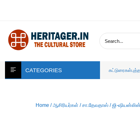
skip
to
content
CATEGORIES
கட்டுரைகள்
புத்
Home
/
ஆசிரியர்கள்
/
சா.தேவதாஸ்
/ ஜி-ஷியன்லின