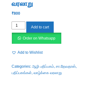
வரலாறு
₹
800
ஜி-
Add to cart
ஷியன்லின்-
ஒரு-
Order on Whatsapp
விமர்சனபூர்வ
வாழ்கை
Add to Wishlist
வரலாறு
quantity
Categories:
ஆழி பதிப்பகம்
,
சா.தேவதாஸ்
,
பதிப்பகங்கள்
,
வாழ்க்கை வரலாறு