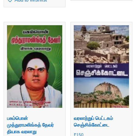
பசும்பொன்
வரலாற்றுப் பெட்டகம்
முத்துராமலிங்கத் தேவர்
செஞ்சிக்கோட்டை
தியாக வரலாறு
₹
150