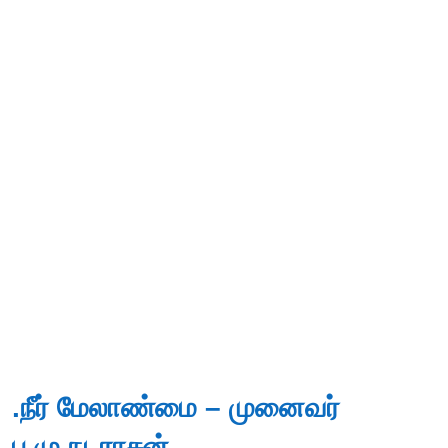
.நீர் மேலாண்மை – முனைவர்
ப.மு.நடராசன்