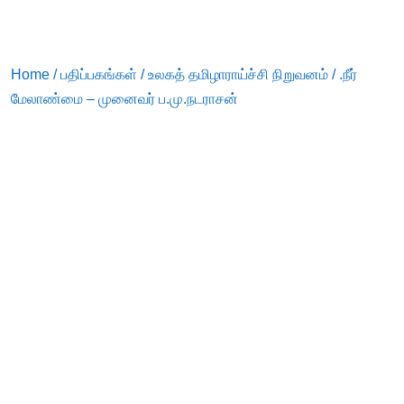
Home
/
பதிப்பகங்கள்
/
உலகத் தமிழாராய்ச்சி நிறுவனம்
/ .நீர்
மேலாண்மை – முனைவர் ப.மு.நடராசன்