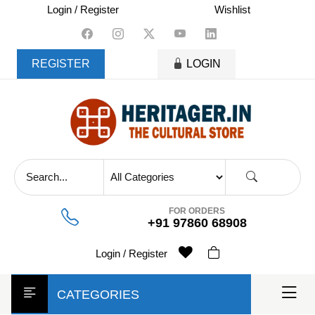
skip
Login / Register
Wishlist
to
content
REGISTER
LOGIN
FOR ORDERS
+91 97860 68908
Login / Register
CATEGORIES