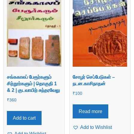
சங்ககாலப் பேரூர்களும்
சோழர் செப்பேடுகள் –
சிற்றூர்களும் | தொகுதி 1
நடன.காசிநாதன்
& 2 | குடவாயிற் சுந்தரவேலு
₹
100
₹
360
Read more
Add to cart
Add to Wishlist
Add to Wishlist