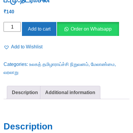
₹
140
.நீர்
Add to cart
Order on Whatsapp
மேலாண்மை
-
Add to Wishlist
முனைவர்
ப.மு.நடராசன்
Categories:
உலகத் தமிழாராய்ச்சி நிறுவனம்
,
மேலாண்மை
,
quantity
வரலாறு
Description
Additional information
Description