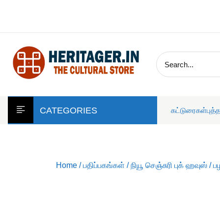
skip
to
content
CATEGORIES
கட்டுரைகள்
புத்
Home
/
பதிப்பகங்கள்
/
நியூ செஞ்சுரி புக் ஹவுஸ்
/ பழ