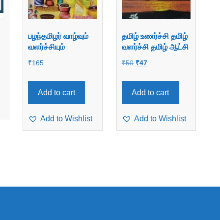
பழந்தமிழர் வாழ்வும்
தமிழ் உணர்ச்சி தமிழ்
வளர்ச்சியும்
வளர்ச்சி தமிழ் ஆட்சி
Original
Current
₹
165
₹
50
₹
47
price
price
was:
is:
Add to cart
Add to cart
₹50.
₹47.
Add to Wishlist
Add to Wishlist