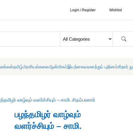
Login / Register
Wishlist
தகங்கள்
தமிழ்
அரசியல்
கலை
ஆன்மிகம்
இயற்கை
வரலாற்றுப் புதினம்
சிறார் ந
ந்தமிழர் வாழ்வும் வளர்ச்சியும் – சாமி. சிதம்பரனார்
பழந்தமிழர் வாழ்வும்
வளர்ச்சியும் – சாமி.