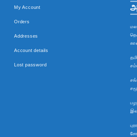
அ
My Account
Orders
மல
தென
Addresses
கா
Account details
தம
Lost password
சம
சங
சம
பழந
இலக
பு
சோ