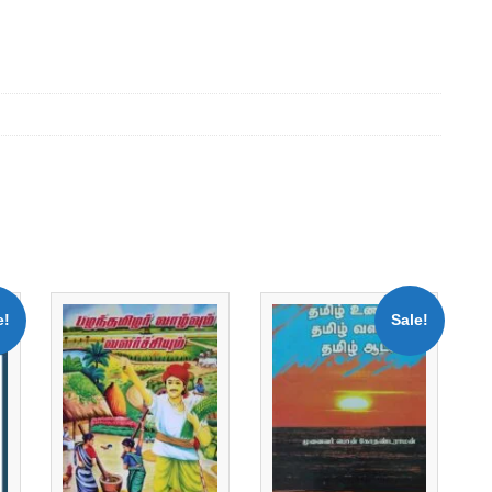
e!
Sale!