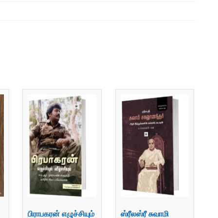
பிராபகரன் எழுச்சியும்
ஸ்ரீலஸ்ரீ சுவாமி