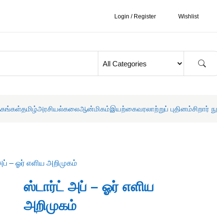
Login / Register
Wishlist
தகங்கள்
தமிழ்
அரசியல்
கலை
ஆன்மிகம்
இயற்கை
வரலாற்றுப் புதினம்
சிறார் ந
 அப் – ஓர் எளிய அறிமுகம்
ஸ்டார்ட் அப் – ஓர் எளிய
அறிமுகம்