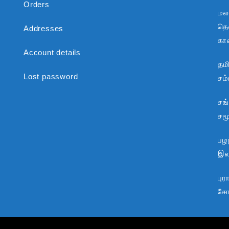
Orders
மல
தென
Addresses
கா
Account details
தம
Lost password
சம
சங
சம
பழந
இலக
பு
சோ