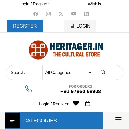
skip
Login / Register
Wishlist
to
content
REGISTER
LOGIN
FOR ORDERS
+91 97860 68908
Login / Register
CATEGORIES