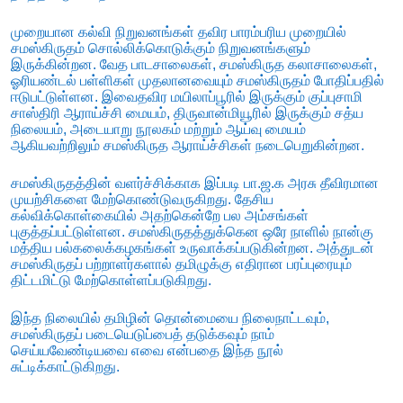
முறையான கல்வி நிறுவனங்கள் தவிர பாரம்பரிய முறையில்
சமஸ்கிருதம் சொல்லிக்கொடுக்கும் நிறுவனங்களும்
இருக்கின்றன. வேத பாடசாலைகள், சமஸ்கிருத கலாசாலைகள்,
ஓரியண்டல் பள்ளிகள் முதலானவையும் சமஸ்கிருதம் போதிப்பதில்
ஈடுபட்டுள்ளன. இவைதவிர மயிலாப்பூரில் இருக்கும் குப்புசாமி
சாஸ்திரி ஆராய்ச்சி மையம், திருவான்மியூரில் இருக்கும் சத்ய
நிலையம், அடையாறு நூலகம் மற்றும் ஆய்வு மையம்
ஆகியவற்றிலும் சமஸ்கிருத ஆராய்ச்சிகள் நடைபெறுகின்றன.
சமஸ்கிருதத்தின் வளர்ச்சிக்காக இப்படி பா.ஜ.க அரசு தீவிரமான
முயற்சிகளை மேற்கொண்டுவருகிறது. தேசிய
கல்விக்கொள்கையில் அதற்கென்றே பல அம்சங்கள்
புகுத்தப்பட்டுள்ளன. சமஸ்கிருதத்துக்கென ஒரே நாளில் நான்கு
மத்திய பல்கலைக்கழகங்கள் உருவாக்கப்படுகின்றன. அத்துடன்
சமஸ்கிருதப் பற்றாளர்களால் தமிழுக்கு எதிரான பரப்புரையும்
திட்டமிட்டு மேற்கொள்ளப்படுகிறது.
இந்த நிலையில் தமிழின் தொன்மையை நிலைநாட்டவும்,
சமஸ்கிருதப் படையெடுப்பைத் தடுக்கவும் நாம்
செய்யவேண்டியவை எவை என்பதை இந்த நூல்
சுட்டிக்காட்டுகிறது.