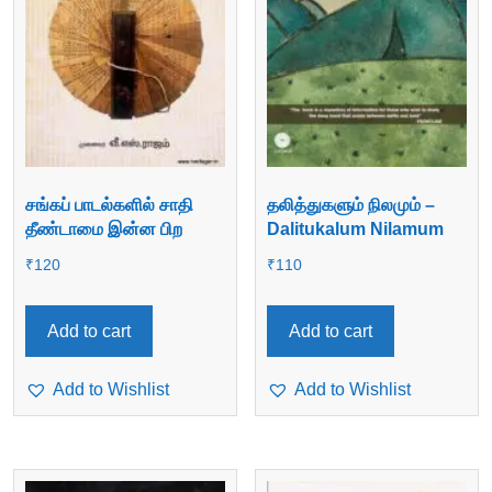
சங்கப் பாடல்களில் சாதி
தலித்துகளும் நிலமும் –
தீண்டாமை இன்ன பிற
Dalitukalum Nilamum
₹
120
₹
110
Add to cart
Add to cart
Add to Wishlist
Add to Wishlist