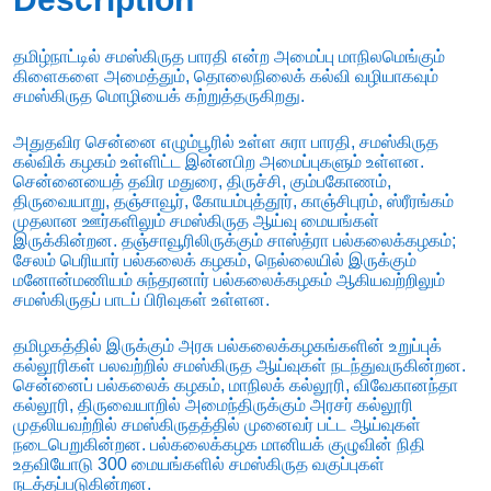
தமிழ்நாட்டில் சமஸ்கிருத பாரதி என்ற அமைப்பு மாநிலமெங்கும்
கிளைகளை அமைத்தும், தொலைநிலைக் கல்வி வழியாகவும்
சமஸ்கிருத மொழியைக் கற்றுத்தருகிறது.
அதுதவிர சென்னை எழும்பூரில் உள்ள சுரா பாரதி, சமஸ்கிருத
கல்விக் கழகம் உள்ளிட்ட இன்னபிற அமைப்புகளும் உள்ளன.
சென்னையைத் தவிர மதுரை, திருச்சி, கும்பகோணம்,
திருவையாறு, தஞ்சாவூர், கோயம்புத்தூர், காஞ்சிபுரம், ஸ்ரீரங்கம்
முதலான ஊர்களிலும் சமஸ்கிருத ஆய்வு மையங்கள்
இருக்கின்றன. தஞ்சாவூரிலிருக்கும் சாஸ்த்ரா பல்கலைக்கழகம்;
சேலம் பெரியார் பல்கலைக் கழகம், நெல்லையில் இருக்கும்
மனோன்மணியம் சுந்தரனார் பல்கலைக்கழகம் ஆகியவற்றிலும்
சமஸ்கிருதப் பாடப் பிரிவுகள் உள்ளன.
தமிழகத்தில் இருக்கும் அரசு பல்கலைக்கழகங்களின் உறுப்புக்
கல்லூரிகள் பலவற்றில் சமஸ்கிருத ஆய்வுகள் நடந்துவருகின்றன.
சென்னைப் பல்கலைக் கழகம், மாநிலக் கல்லூரி, விவேகானந்தா
கல்லூரி, திருவையாறில் அமைந்திருக்கும் அரசர் கல்லூரி
முதலியவற்றில் சமஸ்கிருதத்தில் முனைவர் பட்ட ஆய்வுகள்
நடைபெறுகின்றன. பல்கலைக்கழக மானியக் குழுவின் நிதி
உதவியோடு 300 மையங்களில் சமஸ்கிருத வகுப்புகள்
நடத்தப்படுகின்றன.