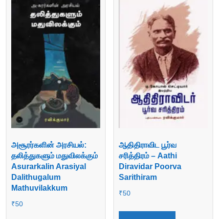
அசூரர்களின் அரசியல்:
ஆதிதிராவிட பூர்வ
தலித்துகளும் மதுவிலக்கும்
சரித்திரம் – Aathi
Asurarkalin Arasiyal
Diravidar Poorva
Dalithugalum
Sarithiram
Mathuvilakkum
₹
50
₹
50