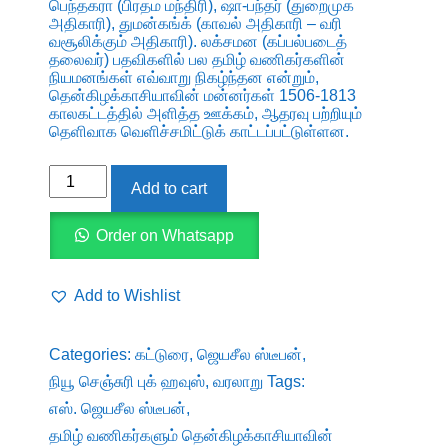
பெந்தகரா (பிரதம மந்திரி), ஷா-பந்தர் (துறைமுக
அதிகாரி), துமன்கங்க் (காவல் அதிகாரி – வரி
வசூலிக்கும் அதிகாரி). லக்சமன (கப்பல்படைத்
தலைவர்) பதவிகளில் பல தமிழ் வணிகர்களின்
நியமனங்கள் எவ்வாறு நிகழ்ந்தன என்றும்,
தென்கிழக்காசியாவின் மன்னர்கள் 1506-1813
காலகட்டத்தில் அளித்த ஊக்கம், ஆதரவு பற்றியும்
தெளிவாக வெளிச்சமிட்டுக் காட்டப்பட்டுள்ளன.
தமிழ்
Add to cart
வணிகர்களும்
தென்கிழக்காசியாவின்
Order on Whatsapp
மன்னர்களும்
-
Add to Wishlist
எஸ்.
ஜெயசீல
Categories:
கட்டுரை
,
ஜெயசீல ஸ்டீபன்
,
ஸ்டீபன்
நியூ செஞ்சுரி புக் ஹவுஸ்
,
வரலாறு
Tags:
quantity
எஸ். ஜெயசீல ஸ்டீபன்
,
தமிழ் வணிகர்களும் தென்கிழக்காசியாவின்