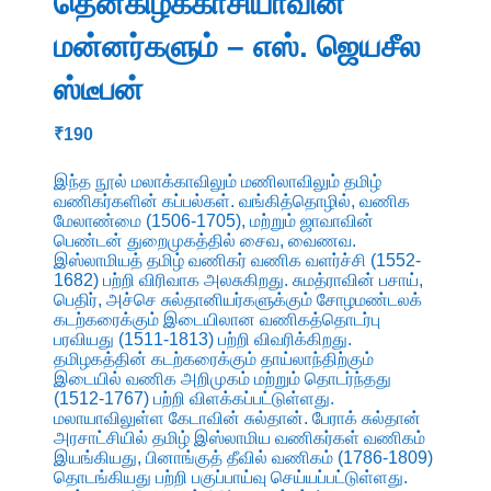
தென்கிழக்காசியாவின்
மன்னர்களும் – எஸ். ஜெயசீல
ஸ்டீபன்
₹
190
இந்த நூல் மலாக்காவிலும் மணிலாவிலும் தமிழ்
வணிகர்களின் கப்பல்கள். வங்கித்தொழில், வணிக
மேலாண்மை (1506-1705), மற்றும் ஜாவாவின்
பெண்டன் துறைமுகத்தில் சைவ, வைணவ.
இஸ்லாமியத் தமிழ் வணிகர் வணிக வளர்ச்சி (1552-
1682) பற்றி விரிவாக அலசுகிறது. சுமத்ராவின் பசாய்,
பெதிர், அச்செ சுல்தானியர்களுக்கும் சோழமண்டலக்
கடற்கரைக்கும் இடையிலான வணிகத்தொடர்பு
பரவியது (1511-1813) பற்றி விவரிக்கிறது.
தமிழகத்தின் கடற்கரைக்கும் தாய்லாந்திற்கும்
இடையில் வணிக அறிமுகம் மற்றும் தொடர்ந்தது
(1512-1767) பற்றி விளக்கப்பட்டுள்ளது.
மலாயாவிலுள்ள கேடாவின் சுல்தான். பேராக் சுல்தான்
அரசாட்சியில் தமிழ் இஸ்லாமிய வணிகர்கள் வணிகம்
இயங்கியது, பினாங்குத் தீவில் வணிகம் (1786-1809)
தொடங்கியது பற்றி பகுப்பாய்வு செய்யப்பட்டுள்ளது.