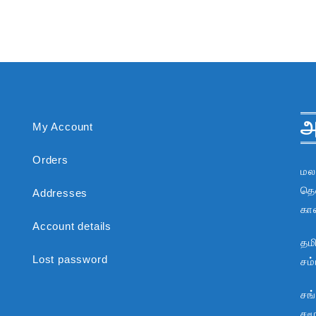
அ
My Account
Orders
மல
தென
Addresses
கா
Account details
தம
Lost password
சம
சங
சம