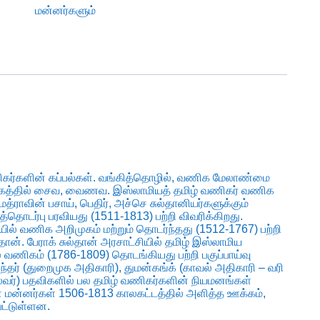
மன்னர்களும்
ணிகர்களின் கப்பல்கள். வங்கித்தொழில், வணிக மேலாண்மை
முகத்தில் சைவ, வைணவ. இஸ்லாமியத் தமிழ் வணிகர் வணிக
மத்ராவின் பசாய், பெதிர், அச்செ சுல்தானியர்களுக்கும்
ர்பு பரவியது (1511-1813) பற்றி விவரிக்கிறது.
யில் வணிக அறிமுகம் மற்றும் தொடர்ந்தது (1512-1767) பற்றி
ான். பேராக் சுல்தான் அரசாட்சியில் தமிழ் இஸ்லாமிய
 வணிகம் (1786-1809) தொடங்கியது பற்றி பகுப்பாய்வு
-பந்தர் (துறைமுக அதிகாரி), துமன்கங்க் (காவல் அதிகாரி – வரி
ைவர்) பதவிகளில் பல தமிழ் வணிகர்களின் நியமனங்கள்
ன் மன்னர்கள் 1506-1813 காலகட்டத்தில் அளித்த ஊக்கம்,
பட்டுள்ளன.