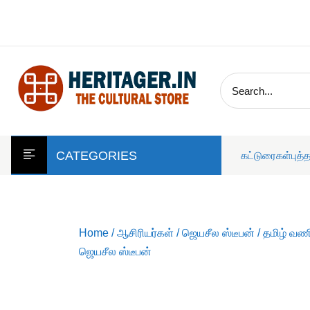
skip
to
content
CATEGORIES
கட்டுரைகள்
புத்
Home
/
ஆசிரியர்கள்
/
ஜெயசீல ஸ்டீபன்
/ தமிழ் வண
ஜெயசீல ஸ்டீபன்