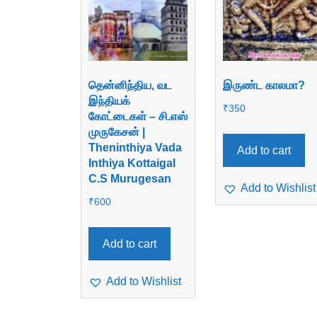
தென்னிந்திய, வட
இருண்ட காலமா?
இந்தியக்
₹
350
கோட்டைகள் – சி.எஸ்
முருகேசன் |
Theninthiya Vada
Add to cart
Inthiya Kottaigal
C.S Murugesan
Add to Wishlist
₹
600
Add to cart
Add to Wishlist