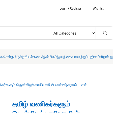
Login / Register
Wishlist
தகங்கள்
தமிழ்
அரசியல்
கலை
ஆன்மிகம்
இயற்கை
வரலாற்றுப் புதினம்
சிறார் ந
ிகர்களும் தென்கிழக்காசியாவின் மன்னர்களும் – எஸ்.
தமிழ் வணிகர்களும்