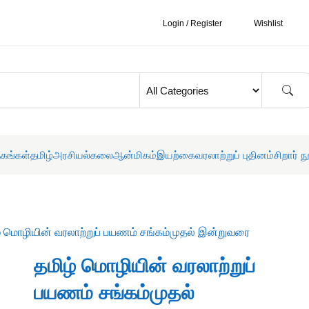
Login / Register
Wishlist
தகங்கள்
தமிழ்
அரசியல்
கலை
ஆன்மிகம்
இயற்கை
வரலாற்றுப் புதினம்
சிறார் ந
ழ் மொழியின் வரலாற்றுப் பயணம் சங்கம்முதல் இன்றுவரை
தமிழ் மொழியின் வரலாற்றுப்
பயணம் சங்கம்முதல்