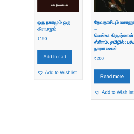
ஒரு நகரமும் ஒரு
தேவதாசியும் மகானும
கிராமமும்
–
வெங்கடகிருஷ்ணன்
₹
190
ஸ்ரீராம், தமிழில்: பத
நாராயணன்
Add to cart
₹
200
Add to Wishlist
Read more
Add to Wishlist