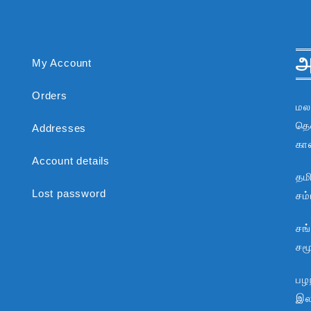
அ
My Account
Orders
மல
தென
Addresses
கா
Account details
தம
Lost password
சம
சங
சம
பழந
இலக