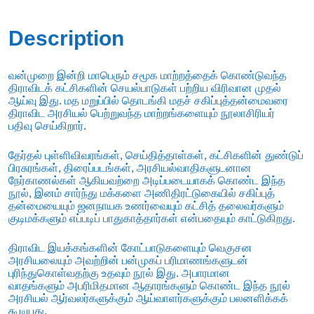
Description
வன்முறை இன்றி மாபெரும் சமூக மாற்றத்தைக் கொண்டுவந்த
திராவிடக் கட்சிகளின் செயல்பாடுகள் பற்றிய விரிவான முதல்
ஆய்வு இது. மத மறுப்பில் தொடங்கி மதச் சகிப்புத்தன்மைவரை
திராவிட அரசியல் பெற்றுவந்த மாற்றங்களையும் நூலாசிரியர்
பதிவு செய்கிறார்.
தேர்தல் புள்ளிவிவரங்கள், செய்தித்தாள்கள், கட்சிகளின் துண்டுப்
பிரசுரங்கள், திரைப்படங்கள், அரசியல்வாதிகளுடனான
நேர்காணல்கள் ஆகியவற்றை அடிப்படையாகக் கொண்ட இந்த
நூல், இனம் சார்ந்து மக்களை அணிதிரட்டுகையில் சகிப்புத்
தன்மையையும் ஜனநாயக உணர்வையும் கட்சித் தலைவர்களும்
குடிமக்களும் எப்படிப் பாதுகாத்தார்கள் என்பதையும் காட்டுகிறது.
திராவிட இயக்கங்களின் கோட்பாடுகளையும் வெகுசன
அரசியலையும் அவற்றின் பன்முகப் பரிமாணங்களுடன்
புரிந்துகொள்வதற்கு உதவும் நூல் இது. அபாரமான
வாதங்களும் அபரிமிதமான ஆதாரங்களும் கொண்ட இந்த நூல்
அரசியல் ஆர்வலர்களுக்கும் ஆய்வாளர்களுக்கும் பலனளிக்கக்
கூடியது.