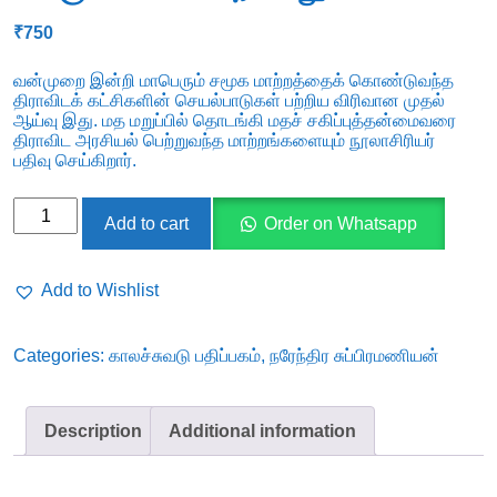
₹
750
வன்முறை இன்றி மாபெரும் சமூக மாற்றத்தைக் கொண்டுவந்த
திராவிடக் கட்சிகளின் செயல்பாடுகள் பற்றிய விரிவான முதல்
ஆய்வு இது. மத மறுப்பில் தொடங்கி மதச் சகிப்புத்தன்மைவரை
திராவிட அரசியல் பெற்றுவந்த மாற்றங்களையும் நூலாசிரியர்
பதிவு செய்கிறார்.
திராவிட
Add to cart
Order on Whatsapp
இன
அடையாளமும்
Add to Wishlist
வெகுமக்களிய
அரசியலும்
Categories:
காலச்சுவடு பதிப்பகம்
,
நரேந்திர சுப்பிரமணியன்
quantity
Description
Additional information