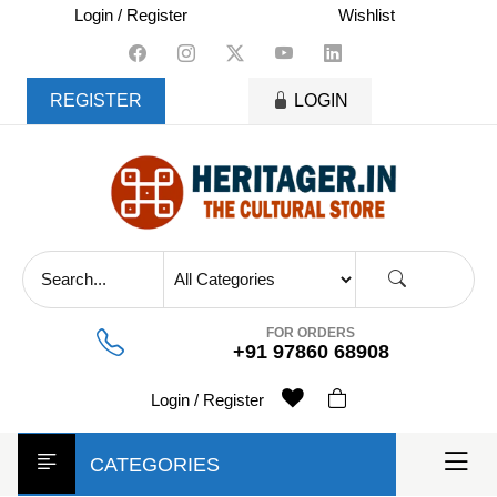
skip
Login / Register
Wishlist
to
content
REGISTER
LOGIN
FOR ORDERS
+91 97860 68908
Login / Register
CATEGORIES