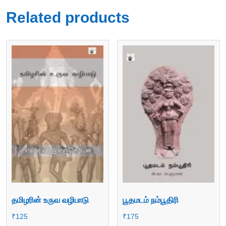
Related products
தமிழரின் உருவ வழிபாடு
பூதமடம் நம்பூதிரி
₹
125
₹
175