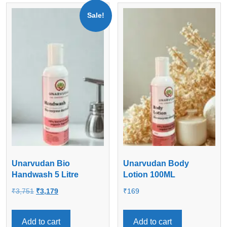
Sale!
Unarvudan Bio
Unarvudan Body
Handwash 5 Litre
Lotion 100ML
Original
Current
₹
3,751
₹
3,179
₹
169
price
price
was:
is:
Add to cart
Add to cart