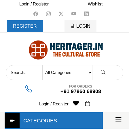
skip
Login / Register
Wishlist
to
content
REGISTER
LOGIN
FOR ORDERS
+91 97860 68908
Login / Register
CATEGORIES