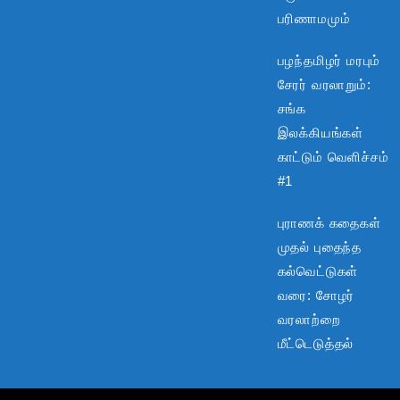
பரிணாமமும்
பழந்தமிழர் மரபும்
சேரர் வரலாறும்:
சங்க
இலக்கியங்கள்
காட்டும் வெளிச்சம்
#1
புராணக் கதைகள்
முதல் புதைந்த
கல்வெட்டுகள்
வரை: சோழர்
வரலாற்றை
மீட்டெடுத்தல்