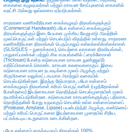
கைகளை கழுவுபவர்கள் மற்றும் ரசாயன சோப்புகளால் கைகளில்
வறட்சி அல்லது ஒவ்வாமை ஏற்படுபவர்கள்.
சாதாரண வணிகரீதியான கைக்கழுவும் திரவங்களுக்கும்
(Commercial Handwash) பயோ என்சைம் கைக்கழுவும்
திரவங்களுக்கும் இடையேயான முக்கிய வேறுபாடு அவற்றின்
மூலப்பொருட்கள் மற்றும் செயல்படும் விதத்தில் உள்ளது.
சாதாரண
வணிகரீதியான திரவங்கள் பெரும்பாலும் எஸ்எல்எஸ்/எஸ்எல்ஈஎஸ்
(SLS/SLES – நுரைக்காக),
செயற்கை வாசனை திரவியங்கள்,
பாதுகாப்பான்கள் மற்றும் சில சமயங்களில் ட்ரைக்ளோசன்
(Triclosan) போன்ற கடுமையான ரசாயன நுண்ணுயிர்
எதிர்ப்பிகளைக் கொண்ட ரசாயன கலவைகளாகும்.
இவை
கடுமையான ரசாயன நடவடிக்கை மூலம் அழுக்கு மற்றும்
கிருமிகளை வலுக்கட்டாயமாக அகற்றும் வகையில்
செயல்படுகின்றன.
இதற்கு நேர்மாறாக,
பயோ என்சைம்
கைக்கழுவும் திரவங்கள் கரிமப் பொருட்களின் (பழத்தோல்கள்
போன்றவை) இயற்கையான நொதித்தல் செயல்முறையின் மூலம்
தயாரிக்கப்படுகின்றன.
கடுமையான ரசாயனங்களுக்குப் பதிலாக,
நொதித்தலின் போது உருவாகும் செயலில் உள்ள என்சைம்களைப்
(Protease,
Amylase,
Lipase) பயன்படுத்தி அழுக்கு,
எண்ணெய்
மற்றும் கரிமப் பொருட்களை இயற்கையான முறையில் சிறிய,
மட்கக்கூடிய கூறுகளாக உடைக்கின்றன.
பயோ என்சைம் கைக்கழுவும் திரவங்கள் 100%