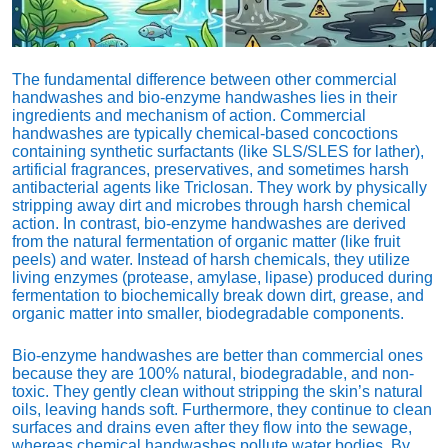
The fundamental difference between other commercial
handwashes and bio-enzyme handwashes lies in their
ingredients and mechanism of action.
Commercial
handwashes are typically chemical-based concoctions
containing synthetic surfactants (like SLS/SLES for lather),
artificial fragrances,
preservatives,
and sometimes harsh
antibacterial agents like Triclosan.
They work by physically
stripping away dirt and microbes through harsh chemical
action.
In contrast,
bio-enzyme handwashes are derived
from the natural fermentation of organic matter (like fruit
peels) and water.
Instead of harsh chemicals,
they utilize
living enzymes (protease,
amylase,
lipase) produced during
fermentation to biochemically break down dirt,
grease,
and
organic matter into smaller,
biodegradable components.
Bio-enzyme handwashes are better than commercial ones
because they are 100% natural,
biodegradable,
and non-
toxic.
They gently clean without stripping the skin’s natural
oils,
leaving hands soft.
Furthermore,
they continue to clean
surfaces and drains even after they flow into the sewage,
whereas chemical handwashes pollute water bodies.
By