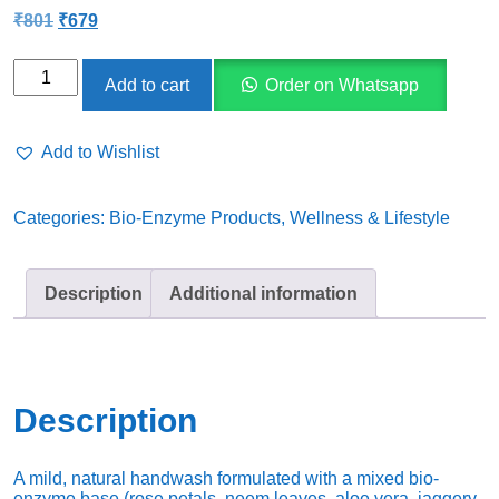
Original
Current
₹
801
₹
679
price
price
was:
is:
Unarvudan
₹801.
₹679.
Add to cart
Order on Whatsapp
Bio
Handwash
Add to Wishlist
1
litre
Categories:
Bio-Enzyme Products
,
Wellness & Lifestyle
quantity
Description
Additional information
Description
A mild, natural handwash formulated with a mixed bio-
enzyme base (rose petals, neem leaves, aloe vera, jaggery,