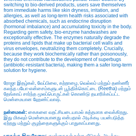
switching to bio-derived products,
users save themselves
from immediate harms like skin dryness,
irritation,
and
allergies,
as well as long-term health risks associated with
absorbed chemicals,
such as endocrine disruption
(hormonal imbalance) and accumulating toxicity in the body.
Regarding germ safety,
bio-enzyme handwashes are
exceptionally effective.
The enzymes naturally degrade the
proteins and lipids that make up bacterial cell walls and
virus envelopes,
neutralizing them completely.
Crucially,
because they work biochemically rather than poisonously,
they do not contribute to the development of superbugs
(antibiotic-resistant bacteria),
making them a safer long-term
solution for hygiene.
ரோஜா இதழ்கள், வேப்பிலை, கற்றாழை, வெல்லம் மற்றும் தண்ணீர்
கலந்த பயோ-என்சைம்களுடன் பூந்திக்கொட்டை (Reetha) மற்றும்
தேங்காய் சார்ந்த மூலப்பொருட்கள் கொண்டு தயாரிக்கப்பட்ட
மென்மையான ஹேண்ட்வாஷ்.
நன்மைகள்:
கைகளை வறட்சியடையாமல் சுத்தமாக வைக்கிறது.
இது மிகவும் மென்மையானது என்பதால் அடிக்கடி பயன்படுத்த
ஏற்றது மற்றும் குழந்தைகளுக்கும் பாதுகாப்பானது.
யாருக்கு இது தேவை:
குழந்தைகள் உள்ள வீடுகள், அடிக்கடி