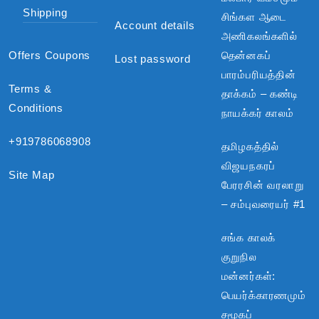
Shipping
சிங்கள ஆடை
Account details
அணிகலங்களில்
Offers Coupons
தென்னகப்
Lost password
பாரம்பரியத்தின்
Terms &
தாக்கம் – கண்டி
Conditions
நாயக்கர் காலம்
+919786068908
தமிழகத்தில்
விஜயநகரப்
Site Map
பேரரசின் வரலாறு
– சம்புவரையர் #1
சங்க காலக்
குறுநில
மன்னர்கள்:
பெயர்க்காரணமும்
சமூகப்