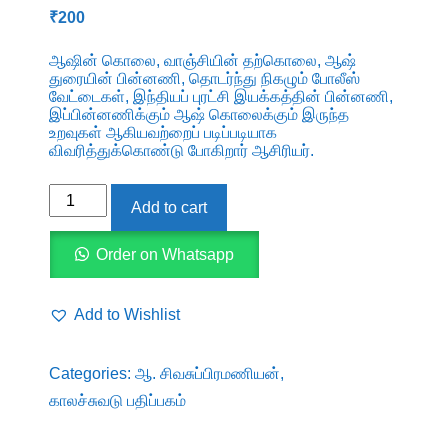
₹
200
ஆஷின் கொலை, வாஞ்சியின் தற்கொலை, ஆஷ்
துரையின் பின்னணி, தொடர்ந்து நிகழும் போலீஸ்
வேட்டைகள், இந்தியப் புரட்சி இயக்கத்தின் பின்னணி,
இப்பின்னணிக்கும் ஆஷ் கொலைக்கும் இருந்த
உறவுகள் ஆகியவற்றைப் படிப்படியாக
விவரித்துக்கொண்டு போகிறார் ஆசிரியர்.
ஆஷ்
Add to cart
கொலையும்
இந்தியப்
Order on Whatsapp
புரட்சி
இயக்கமும்
Add to Wishlist
quantity
Categories:
ஆ. சிவசுப்பிரமணியன்
,
காலச்சுவடு பதிப்பகம்