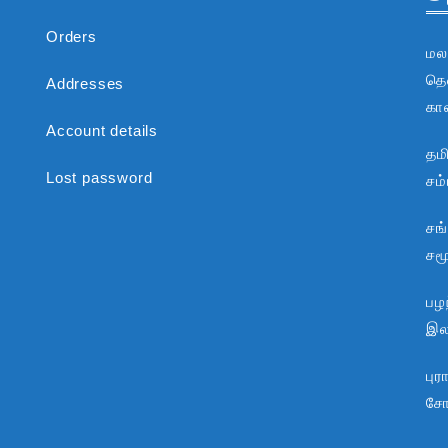
Orders
மல
தென
Addresses
கா
Account details
தம
Lost password
சம
சங
சம
பழந
இலக
பு
சோ