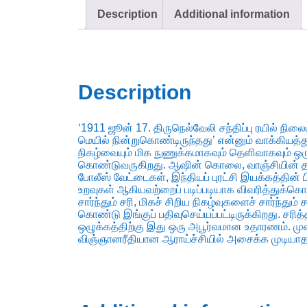
Description
Additional information
Description
‘1911 ஜூன் 17. திருநெல்வேலி சந்திப்பு ரயில் நிலை
மெயில் நின்றுகொண்டிருந்தது’ என்னும் வாக்கியத்
நிகழ்வையும் மிக நுணுக்கமாகவும் தெளிவாகவும் ஒர
கொண்டுவருகிறது. ஆஷின் கொலை, வாஞ்சியின் தற
போலீஸ் வேட்டைகள், இந்தியப் புரட்சி இயக்கத்தி
உறவுகள் ஆகியவற்றைப் படிப்படியாக விவரித்துக்கொண
சார்ந்தும் சரி, மிகச் சிறிய நிகழ்வுகளைச் சார்ந்
கொண்டு இங்குப் பதிவுசெய்யப்பட்டிருக்கிறது. சரித
ஒழுக்கத்திற்கு இது ஒரு அபூர்வமான உதாரணம். மு
விஞ்ஞானரீதியான ஆராய்ச்சியில் அசைக்க முடியாத