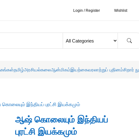
Login / Register
Wishlist
தகங்கள்
தமிழ்
அரசியல்
கலை
ஆன்மிகம்
இயற்கை
வரலாற்றுப் புதினம்
சிறார் ந
 கொலையும் இந்தியப் புரட்சி இயக்கமும்
ஆஷ் கொலையும் இந்தியப்
புரட்சி இயக்கமும்