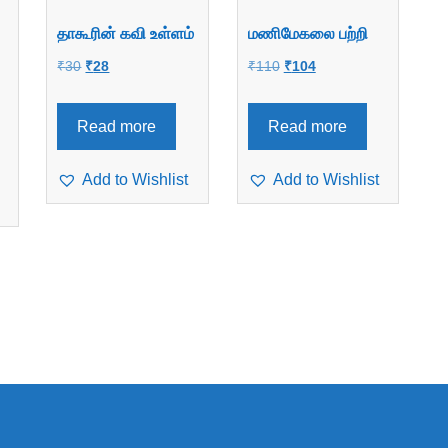
தாகூரின் கவி உள்ளம்
மணிமேகலை பற்றி
Original
Current
Original
Current
₹
30
₹
28
₹
110
₹
104
price
price
price
price
was:
is:
was:
is:
Read more
Read more
₹30.
₹28.
₹110.
₹104.
Add to Wishlist
Add to Wishlist