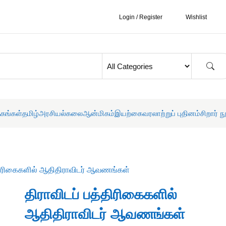
Login / Register
Wishlist
தகங்கள்
தமிழ்
அரசியல்
கலை
ஆன்மிகம்
இயற்கை
வரலாற்றுப் புதினம்
சிறார் ந
்திரிகைகளில் ஆதிதிராவிடர் ஆவணங்கள்
திராவிடப் பத்திரிகைகளில்
ஆதிதிராவிடர் ஆவணங்கள்