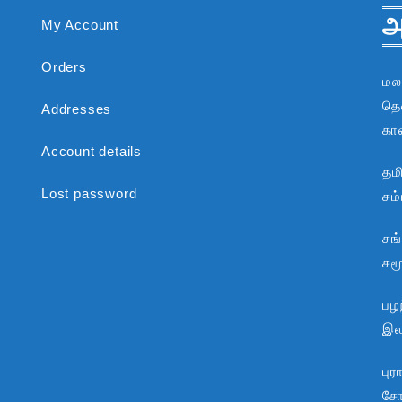
அ
My Account
Orders
மல
தென
Addresses
கா
Account details
தம
Lost password
சம
சங
சம
பழந
இலக
பு
சோ