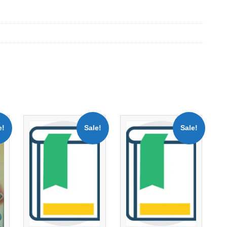
e!
Sale!
Sale!