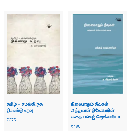
தமிழ் – சமஸ்கிருத
நிலைமாறும் தீவுகள்
நிகண்டு உறவு
அந்தமான் நிகோபாரின்
கதை:பங்கஜ் ஷெக்சாரியா
₹
275
₹
480