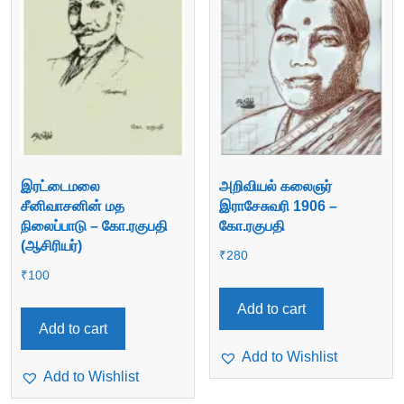
இரட்டைமலை
அறிவியல் கலைஞர்
சீனிவாசனின் மத
இராசேசுவரி 1906 –
நிலைப்பாடு – கோ.ரகுபதி
கோ.ரகுபதி
(ஆசிரியர்)
₹
280
₹
100
Add to cart
Add to cart
Add to Wishlist
Add to Wishlist