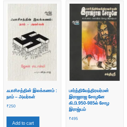
ஃபாசிசத்தின் இலக்கணம் :
பார்த்திவேந்திரவர்மன்
நாம் – அவர்கள்
இராஜராஜ சோழனே
கி.பி.950-985ல் சோழ
₹
250
இராஜ்யம்
₹
495
Add to cart