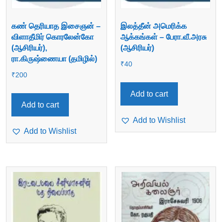
கண் தெரியாத இசைஞன் –
இலத்தீன் அமெரிக்க
விளாதீமிர் கொரலேன்கோ
ஆக்கங்கள் – பேரா.வீ.அரசு
(ஆசிரியர்),
(ஆசிரியர்)
ரா.கிருஷ்ணையா (தமிழில்)
₹
40
₹
200
Add to cart
Add to cart
Add to Wishlist
Add to Wishlist