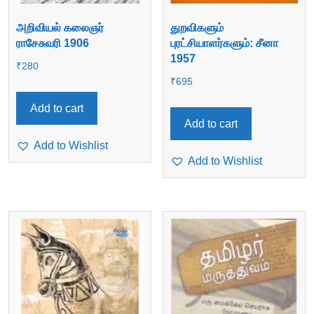
அறிவியல் கலைஞர்
துறவிகளும்
ராசேசுவரி 1906
புரட்சியாளர்களும்: சீனா
1957
₹
280
₹
695
Add to cart
Add to cart
Add to Wishlist
Add to Wishlist