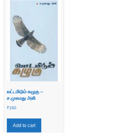
வட்டமிடும் கழுகு –
ச.முகமது அலி
₹
160
Add to cart