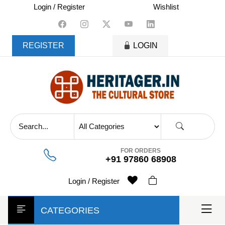
skip
Login / Register
Wishlist
to
content
REGISTER
LOGIN
FOR ORDERS
+91 97860 68908
Login / Register
CATEGORIES