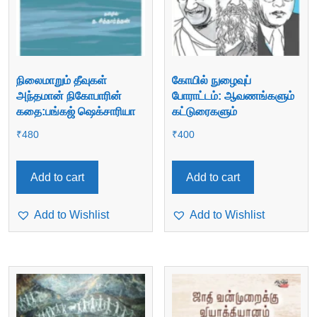
நிலைமாறும் தீவுகள்
கோயில் நுழைவுப்
அந்தமான் நிகோபாரின்
போராட்டம்: ஆவணங்களும்
கதை:பங்கஜ் ஷெக்சாரியா
கட்டுரைகளும்
₹
480
₹
400
Add to cart
Add to cart
Add to Wishlist
Add to Wishlist