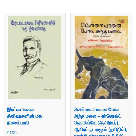
இரட்டைமலை
வெள்ளையானை போல
சீனிவாசனின் மத
அந்த மலை – எர்னெஸ்ட்
நிலைப்பாடு
ஹெமிங்வே (ஆசிரியர்),
ஆயிரம்.நடராஜன் (தமிழில்),
₹
100