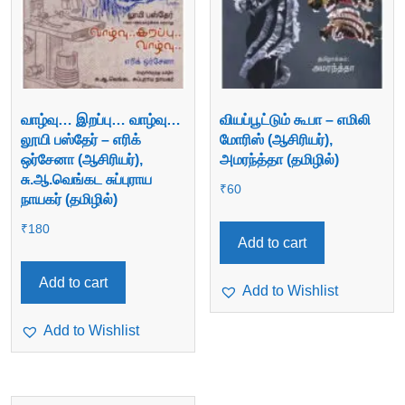
வாழ்வு… இறப்பு… வாழ்வு…
வியப்பூட்டும் கூபா – எமிலி
லூயி பஸ்தேர் – எரிக்
மோரிஸ் (ஆசிரியர்),
ஒர்சேனா (ஆசிரியர்),
அமரந்த்தா (தமிழில்)
சு.ஆ.வெங்கட சுப்புராய
₹
60
நாயகர் (தமிழில்)
₹
180
Add to cart
Add to cart
Add to Wishlist
Add to Wishlist