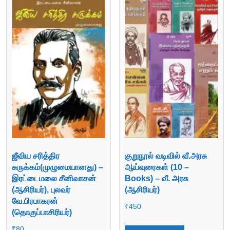
ஜீவிய சரித்திர
குறுநூல் வடிவில் வீ.அரசு
சுருக்கம்(முழுமையானது) –
ஆய்வுரைகள் (10 –
இரட்டைமலை சீனிவாசன்
Books) – வீ. அரசு
(ஆசிரியர்), புலவர்
(ஆசிரியர்)
வே.பிரபாகரன்
₹
450
(தொகுப்பாசிரியர்)
₹
80