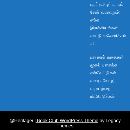
பழந்தமிழர் மரபும்
சேரர் வரலாறும்:
சங்க
இலக்கியங்கள்
காட்டும் வெளிச்சம்
#1
புராணக் கதைகள்
முதல் புதைந்த
கல்வெட்டுகள்
வரை: சோழர்
வரலாற்றை
மீட்டெடுத்தல்
@Heritager
| Book Club WordPress Theme
by Legacy
Themes