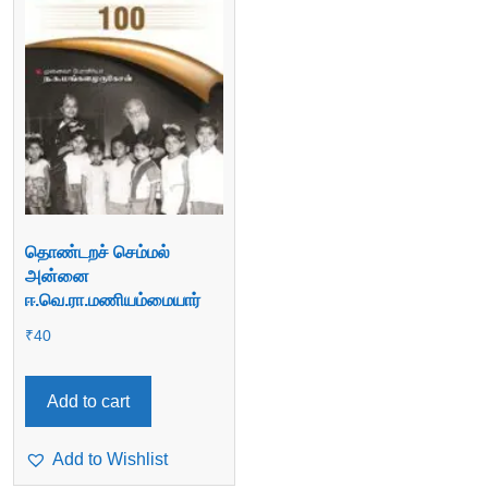
தொண்டறச் செம்மல்
அன்னை
ஈ.வெ.ரா.மணியம்மையார்
₹
40
Add to cart
Add to Wishlist