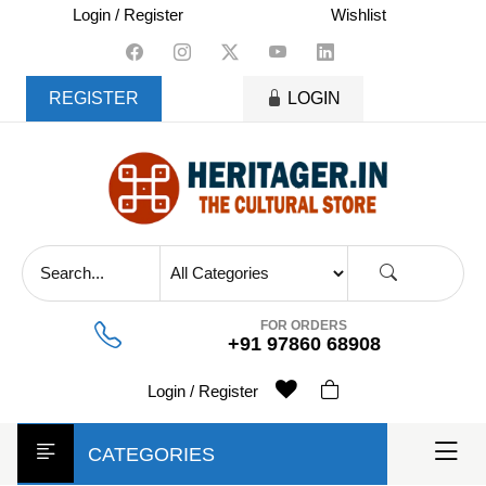
skip
Login / Register
Wishlist
to
content
REGISTER
LOGIN
FOR ORDERS
+91 97860 68908
Login / Register
CATEGORIES