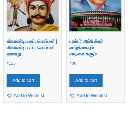
வீரபாண்டிய கட்டபொம்மன் |
டாக்டர் அம்பேத்கர்
வீரபாண்டிய கட்டபொம்மன்
வாழ்க்கையும்
வரலாறு
சாதனைகளும்
₹
125
₹
80
Add to cart
Add to cart
Add to Wishlist
Add to Wishlist