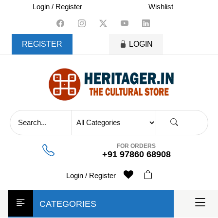
skip
Login / Register
Wishlist
to
content
REGISTER
LOGIN
FOR ORDERS
+91 97860 68908
Login / Register
CATEGORIES