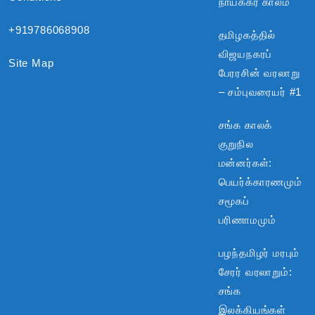
நாயக்கர் காலம்
+919786068908
தமிழகத்தில்
விஜயநகரப்
Site Map
பேரரசின் வரலாறு
– சம்புவரையர் #1
சங்க காலக்
குறுநில
மன்னர்கள்:
பெயர்க்காரணமும்
சமூகப்
பரிணாமமும்
பழந்தமிழர் மரபும்
சேரர் வரலாறும்:
சங்க
இலக்கியங்கள்