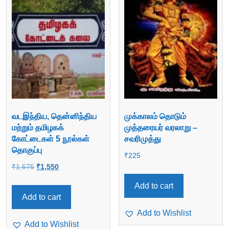
வடஇந்திய, தென்னிந்திய
முக்காலம் தொடும்
மற்றும் தமிழகக்
முத்தரையர் வரலாறு –
கோட்டைகள் 5 நூல்கள்
சவரிமுத்து
தொகுப்பு
₹
225
Original
Current
₹
1,675
₹
1,550
price
price
Add to cart
was:
is:
Add to cart
₹1,675.
₹1,550.
Add to Wishlist
Add to Wishlist