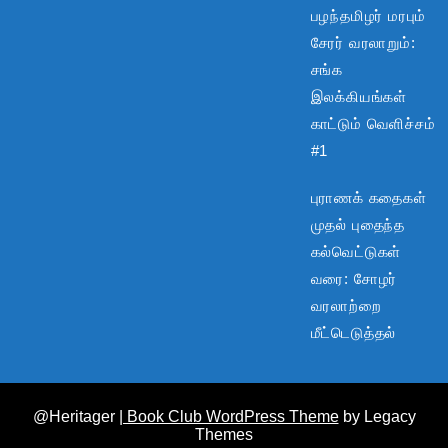
பழந்தமிழர் மரபும்
சேரர் வரலாறும்:
சங்க
இலக்கியங்கள்
காட்டும் வெளிச்சம்
#1
புராணக் கதைகள்
முதல் புதைந்த
கல்வெட்டுகள்
வரை: சோழர்
வரலாற்றை
மீட்டெடுத்தல்
@Heritager
| Book Club WordPress Theme
by Legacy
Themes