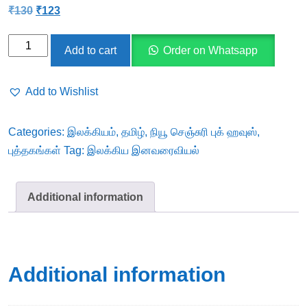
Original
Current
₹
130
₹
123
price
price
was:
is:
இலக்கிய
₹130.
₹123.
Add to cart
Order on Whatsapp
இனவரைவியல்
quantity
Add to Wishlist
Categories:
இலக்கியம்
,
தமிழ்
,
நியூ செஞ்சுரி புக் ஹவுஸ்
,
புத்தகங்கள்
Tag:
இலக்கிய இனவரைவியல்
Additional information
Additional information