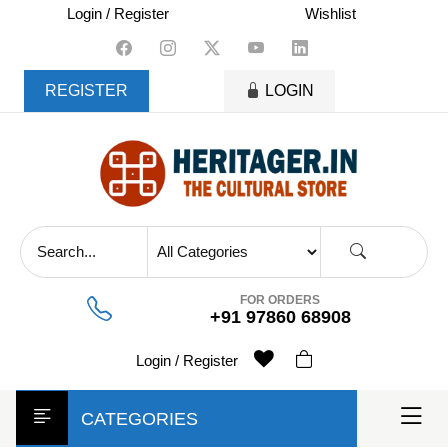
skip
Login / Register
Wishlist
to
content
REGISTER
LOGIN
FOR ORDERS
+91 97860 68908
Login / Register
CATEGORIES