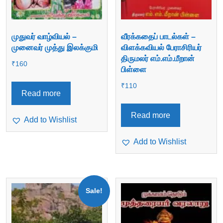
முதுவர் வாழ்வியல் –
வீரக்கதைப் பாடல்கள் –
முனைவர் முத்து இலக்குமி
விளக்கவியல் பேராசிரியர்
திருமலர் எம்.எம்.மீறான்
₹
160
பிள்ளை
₹
110
Read more
Read more
Add to Wishlist
Add to Wishlist
Sale!