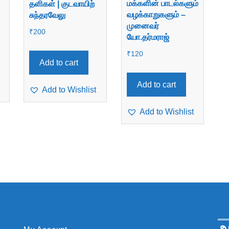
மக்களின் பாடல்களும்
தளிகள் | குடவாயிற்
வழக்காறுகளும் –
சுந்தரவேலு
முனைவர்
₹
200
யோ.தர்மராஜ்
₹
120
Add to cart
Add to cart
Add to Wishlist
Add to Wishlist