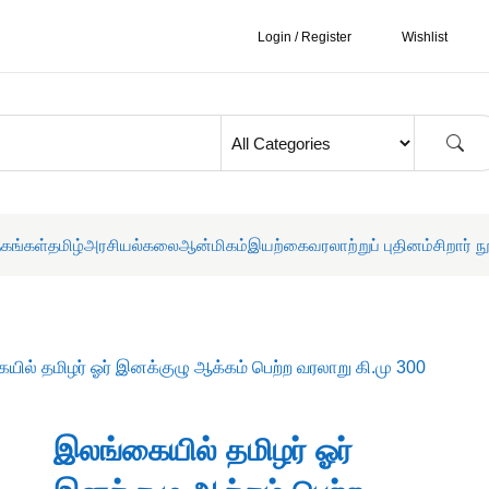
Login / Register
Wishlist
தகங்கள்
தமிழ்
அரசியல்
கலை
ஆன்மிகம்
இயற்கை
வரலாற்றுப் புதினம்
சிறார் ந
யில் தமிழர் ஓர் இனக்குழு ஆக்கம் பெற்ற வரலாறு கி.மு 300
இலங்கையில் தமிழர் ஓர்